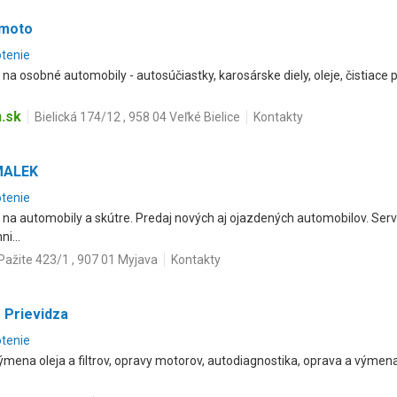
 moto
otenie
a osobné automobily - autosúčiastky, karosárske diely, oleje, čistiace pros
.sk
Bielická 174/12 , 958 04 Veľké Bielice
Kontakty
MALEK
otenie
 na automobily a skútre. Predaj nových aj ojazdených automobilov. Ser
i...
Pažite 423/1 , 907 01 Myjava
Kontakty
- Prievidza
otenie
ýmena oleja a filtrov, opravy motorov, autodiagnostika, oprava a výmen