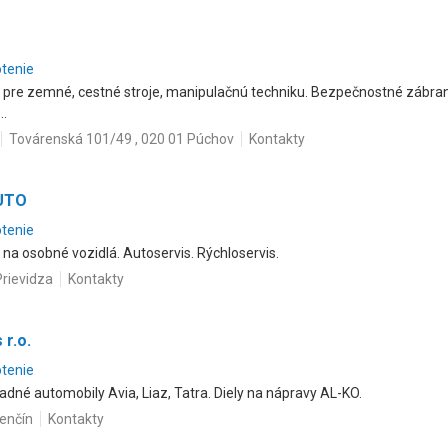
otenie
 pre zemné, cestné stroje, manipulačnú techniku. Bezpečnostné zábrany
..
Továrenská 101/49 , 020 01 Púchov
Kontakty
AUTO
otenie
na osobné vozidlá. Autoservis. Rýchloservis.
Prievidza
Kontakty
 r.o.
otenie
adné automobily Avia, Liaz, Tatra. Diely na nápravy AL-KO.
renčín
Kontakty