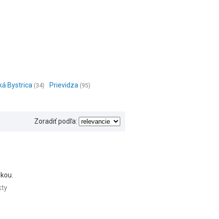
á Bystrica
Prievidza
(34)
(95)
Zoradiť podľa:
ukou.
kty