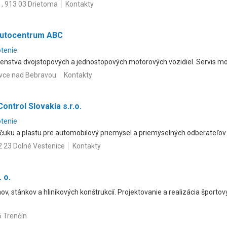
 , 913 03 Drietoma
Kontakty
 Autocentrum ABC
otenie
ušenstva dvojstopových a jednostopových motorových vozidiel. Servis mo
ovce nad Bebravou
Kontakty
ontrol Slovakia s.r.o.
otenie
uku a plastu pre automobilový priemysel a priemyselných odberateľov.
 23 Dolné Vestenice
Kontakty
. o.
ov, stánkov a hliníkových konštrukcií. Projektovanie a realizácia športo
5 Trenčín