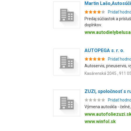
Martin Lašo,Autosúč
Pridať hodn
Predaj súčiastok a príslu
doplnkov.
www.autodielybelusa
AUTOPEGA s. r. o.
Pridať hodn
Autoservis, pneuservis, 
Kasárenská 2045 , 911 05
ZUZI, spoločnosť s
Pridať hodn
Výmena autoskla - čelné, 
www.autofoliezuzi.s
www.winfol.sk