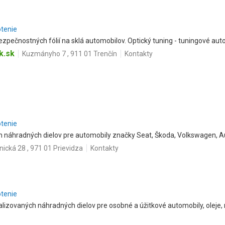
otenie
zpečnostných fólií na sklá automobilov. Optický tuning - tuningové aut
k.sk
Kuzmányho 7 , 911 01 Trenčín
Kontakty
otenie
h náhradných dielov pre automobily značky Seat, Škoda, Volkswagen, A
ická 28 , 971 01 Prievidza
Kontakty
otenie
ializovaných náhradných dielov pre osobné a úžitkové automobily, oleje