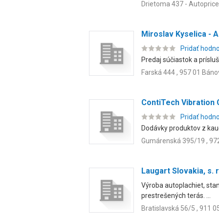
Drietoma 437 - Autoprice
Miroslav Kyselica -
Pridať hodn
Predaj súčiastok a prísl
Farská 444 , 957 01 Bán
ContiTech Vibration C
Pridať hodn
Dodávky produktov z kauč
Gumárenská 395/19 , 972
Laugart Slovakia, s. r
Výroba autoplachiet, stan
prestrešených terás. ...
Bratislavská 56/5 , 911 0