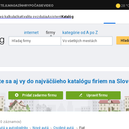
internet
firmy
kategórie od A po Z
te sa aj vy do najväčšieho katalógu firiem na Slo
Pridať zadarmo firmu
Upraviť firmu
30 záznamov)
utá a autodoplnky
Nové autá
Osobné autá
Fiat