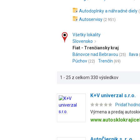
Autodoplnky a náhradné diely
Autoservisy
(2 951)
Všetky lokality
Slovensko
Fiat - Trenčiansky kraj
Bánovce nad Bebravou
Ilava
(25)
Púchov
Trenčín
(22)
(69)
1 - 25 z celkom 330 výsledkov
K+V univerzal s.r.o.
Pridať hodn
Výmena a predaj autoskie
www.autosklokrajice
AutoČiernik s. r. o.