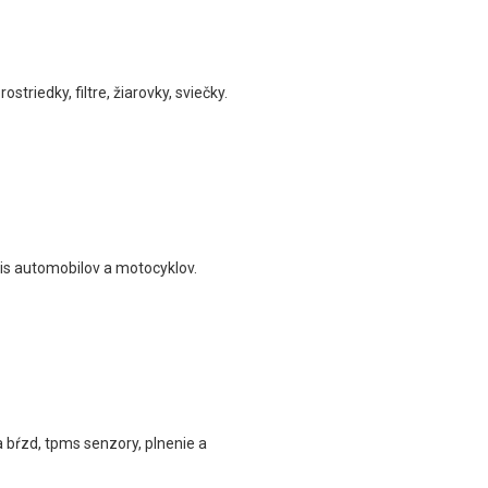
triedky, filtre, žiarovky, sviečky.
vis automobilov a motocyklov.
a bŕzd, tpms senzory, plnenie a