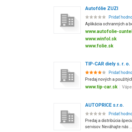
Autofólie ZUZI
Pridať hodn
Aplikácia ochranných a be
www.autofolie-sunte
www.winfol.sk
www.folie.sk
TIP-CAR diely s. r. o.
Pridať hodn
Predaj nových a použitýc
www.tip-car.sk
Vápen
AUTOPRICE s.r.o.
Pridať hodn
Predaj a distribúcia špec
servisov. Neváhajte nás ...