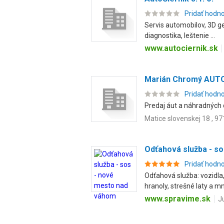
Pridať hodn
Servis automobilov, 3D g
diagnostika, leštenie ...
www.autociernik.sk
Marián Chromý AUT
Pridať hodn
Predaj áut a náhradných 
Matice slovenskej 18 , 97
Odťahová služba - s
Pridať hodn
Odťahová služba: vozidla,
hranoly, strešné laty a mn.
www.spravime.sk
J