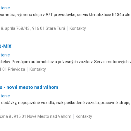
otenie
eometria, výmena oleja v A/T prevodovke, servis klimatizácie R134a ale
8. apríla 768/43 , 916 01 Stará Turá
Kontakty
O-MIX
otenie
dielov. Prenájom automobilov a prívesných vozíkov. Servis motorových v
1 01 Prievidza
Kontakty
os - nové mesto nad váhom
otenie
 dodávky, nepojazdné vozidlá, inak poškodené vozidla, pracovné stroje, 
..
užná 8 , 915 01 Nové Mesto nad Váhom
Kontakty