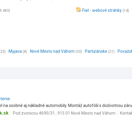
Fiat - webové stránky
(5 483)
(14)
Myjava
Nové Mesto nad Váhom
Partizánske
Považsk
(23)
(8)
(33)
(21)
otenie
l na osobné aj nákladné automobily. Montáž autofólií s doživotnou zár
k.sk
Pod zvonicou 4690/31 , 915 01 Nové Mesto nad Váhom
Konta