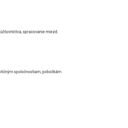
e účtovníctva, spracovanie miezd.
estičným spoločnostiam, pobočkám