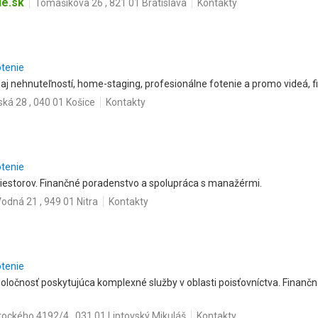
ie.sk
Tomášikova 26 , 821 01 Bratislava
Kontakty
otenie
daj nehnuteľností, home-staging, profesionálne fotenie a promo videá, 
ká 28 , 040 01 Košice
Kontakty
otenie
estorov. Finančné poradenstvo a spolupráca s manažérmi.
odná 21 , 949 01 Nitra
Kontakty
otenie
oločnosť poskytujúca komplexné služby v oblasti poisťovníctva. Finanč
ockého 4192/4 , 031 01 Liptovský Mikuláš
Kontakty