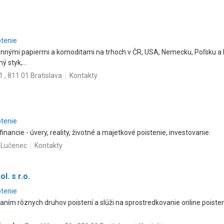
otenie
ennými papiermi a komoditami na trhoch v ČR, USA, Nemecku, Poľsku a 
 styk,...
 , 811 01 Bratislava
Kontakty
otenie
nancie - úvery, reality, životné a majetkové poistenie, investovanie.
1 Lučenec
Kontakty
l. s r.o.
otenie
aním rôznych druhov poistení a slúži na sprostredkovanie online poisten