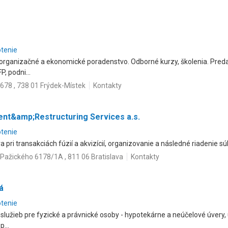
otenie
 organizačné a ekonomické poradenstvo. Odborné kurzy, školenia. Predaj
, podni...
2678 , 738 01 Frýdek-Místek
Kontakty
nt&amp;Restructuring Services a.s.
otenie
pri transakciách fúzií a akvizícií, organizovanie a následné riadenie sú
Pažického 6178/1A , 811 06 Bratislava
Kontakty
á
otenie
služieb pre fyzické a právnické osoby - hypotekárne a neúčelové úvery,
...