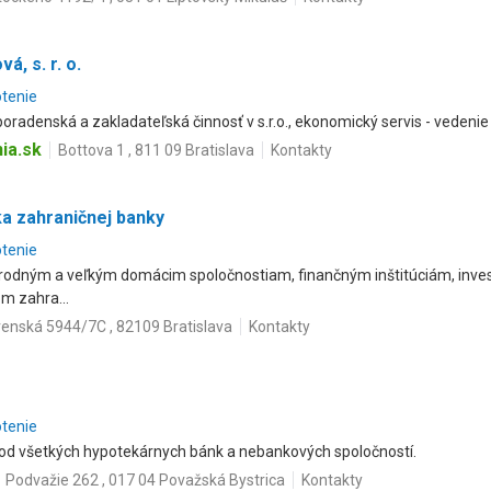
, s. r. o.
otenie
oradenská a zakladateľská činnosť v s.r.o., ekonomický servis - vedeni
ia.sk
Bottova 1 , 811 09 Bratislava
Kontakty
ka zahraničnej banky
otenie
odným a veľkým domácim spoločnostiam, finančným inštitúciám, inv
m zahra...
renská 5944/7C , 82109 Bratislava
Kontakty
otenie
 od všetkých hypotekárnych bánk a nebankových spoločností.
Podvažie 262 , 017 04 Považská Bystrica
Kontakty