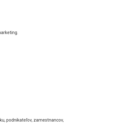
arketing.
tku, podnikateľov, zamestnancov,