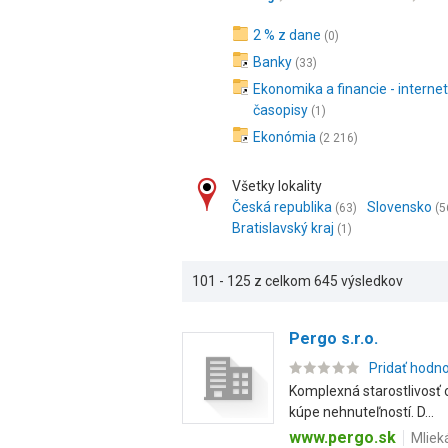
2 % z dane
(0)
Banky
(33)
Ekonomika a financie - interne
časopisy
(1)
Ekonómia
(2 216)
Všetky lokality
Česká republika
Slovensko
(63)
(5
Bratislavský kraj
(1)
101 - 125 z celkom 645 výsledkov
Pergo s.r.o.
Pridať hodn
Komplexná starostlivosť 
kúpe nehnuteľností. D...
www.pergo.sk
Mliek