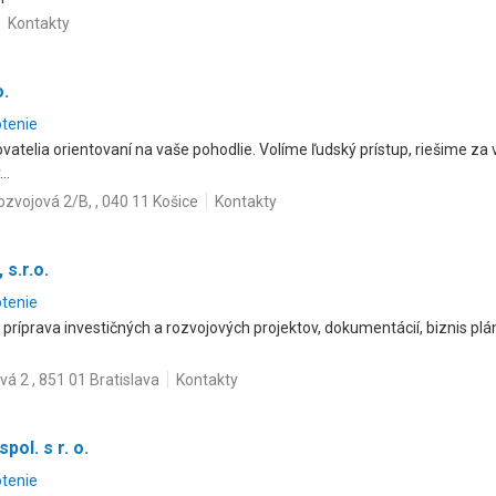
Kontakty
o.
otenie
vatelia orientovaní na vaše pohodlie. Volíme ľudský prístup, riešime z
..
ozvojová 2/B, , 040 11 Košice
Kontakty
 s.r.o.
otenie
 príprava investičných a rozvojových projektov, dokumentácií, biznis pl
ová 2 , 851 01 Bratislava
Kontakty
pol. s r. o.
otenie