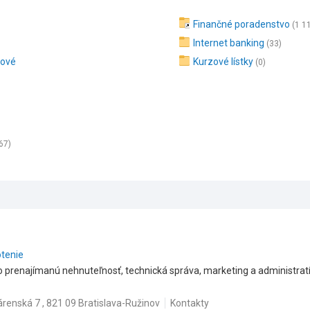
Finančné poradenstvo
(1 1
Internet banking
(33)
tové
Kurzové lístky
(0)
67)
otenie
o prenajímanú nehnuteľnosť, technická správa, marketing a administratí
árenská 7 , 821 09 Bratislava-Ružinov
Kontakty