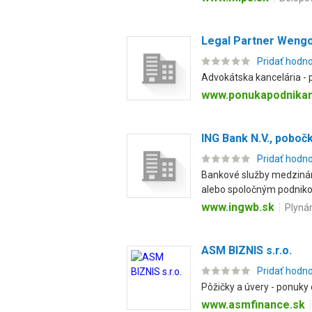
Legal Partner Wengová
Pridať hodn
Advokátska kancelária - p
www.ponukapodnikan
ING Bank N.V., poboč
Pridať hodn
Bankové služby medzinár
alebo spoločným podniko
www.ingwb.sk
Plyná
ASM BIZNIS s.r.o.
Pridať hodn
Pôžičky a úvery - ponuky
www.asmfinance.sk