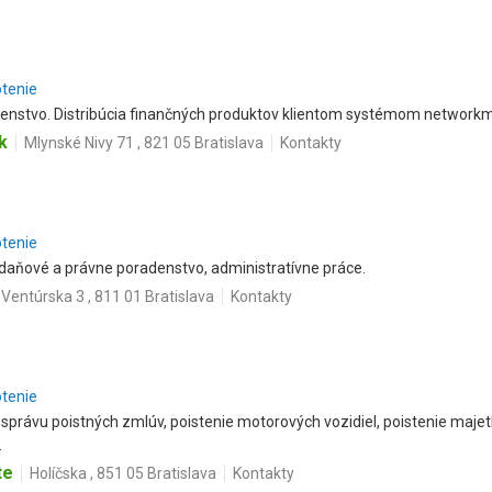
otenie
denstvo. Distribúcia finančných produktov klientom systémom networkm
k
Mlynské Nivy 71 , 821 05 Bratislava
Kontakty
otenie
 daňové a právne poradenstvo, administratívne práce.
Ventúrska 3 , 811 01 Bratislava
Kontakty
otenie
správu poistných zmlúv, poistenie motorových vozidiel, poistenie maje
.
te
Holíčska , 851 05 Bratislava
Kontakty