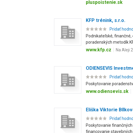
pluspoistenie.sk
KFP trénink, s.r.o.
Pridať hodn
Podnikateľské, finančné,
poradenských metodík KFP
www.kfp.cz
Na Aleji 
ODIENSEVIS Investme
Pridať hodn
Poskytovanie poradenstva 
www.odiensevis.sk
Eliška Viktorie Bílkov
Pridať hodn
Poskytovanie finančných 
financovanie stavebných p