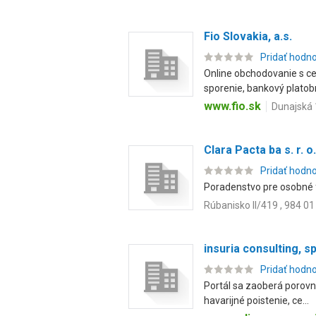
Fio Slovakia, a.s.
Pridať hodn
Online obchodovanie s c
sporenie, bankový platobný
www.fio.sk
Dunajská 1
Clara Pacta ba s. r. o.
Pridať hodn
Poradenstvo pre osobné fi
Rúbanisko II/419 , 984 0
insuria consulting, spo
Pridať hodn
Portál sa zaoberá porovn
havarijné poistenie, ce...