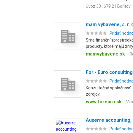
Úvoz 33 , 679 21 Bořitov
mam vybavene, s. r. 
Pridať hodn
Sme finanční sprostredko
produkty, ktoré majú zmy.
mamvybavene.sk
R
For - Euro consulting,
Pridať hodn
Konzultačná spoločnosť -
zdrojov.
www.foreuro.sk
Vil
Auxerre accounting, s
Pridať hodn