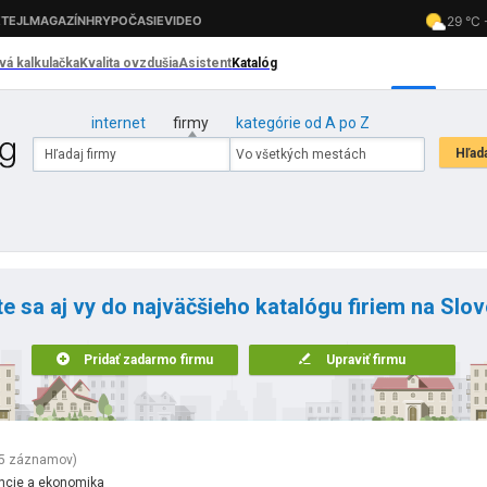
internet
firmy
kategórie od A po Z
te sa aj vy do najväčšieho katalógu firiem na Slo
Pridať zadarmo firmu
Upraviť firmu
5 záznamov)
ncie a ekonomika