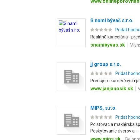
www.onlineporovnan
S nami bývaš s.r.o.
Pridať hodn
Realitná kancelária - pre
snamibyvas.sk
Mlyns
jj group s.r.o.
Pridať hodn
Prenájom komerčných pri
www.janjanosik.sk
V
MIPS, s.r.o.
Pridať hodn
Poisťovacia maklérska sp
Poskytovanie úverov a ...
www.mips.sk
Belopot