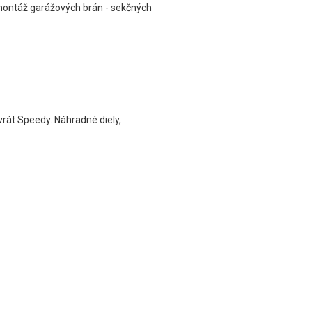
a montáž garážových brán - sekčných
vrát Speedy. Náhradné diely,