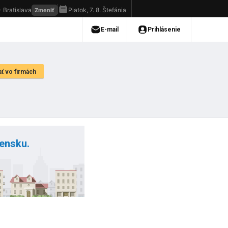
vensku.