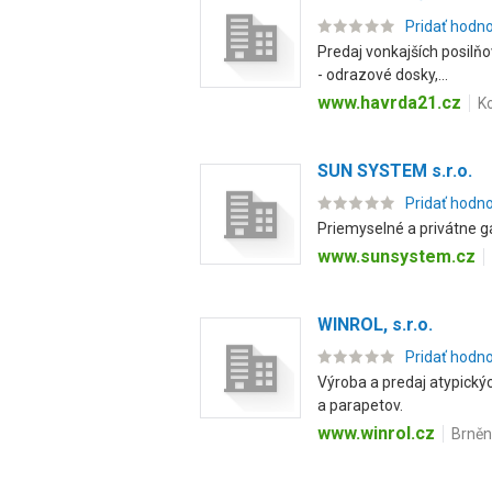
Pridať hodn
Predaj vonkajších posilňo
- odrazové dosky,...
www.havrda21.cz
K
SUN SYSTEM s.r.o.
Pridať hodn
Priemyselné a privátne ga
www.sunsystem.cz
WINROL, s.r.o.
Pridať hodn
Výroba a predaj atypickýc
a parapetov.
www.winrol.cz
Brněn