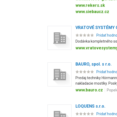
www.rekers.sk
www.siebaucz.cz
VRATOVÉ SYSTÉMY CZ
Pridať hodn
Dodávka kompletného sort
www.vratovesystemy
BAURO, spol. s r.o.
Pridať hodn
Predaj techniky Hörmann 
nakladacie mostíky. Posky
www.bauro.cz
Popel
LOQUENS s.r.o.
Pridať hodn