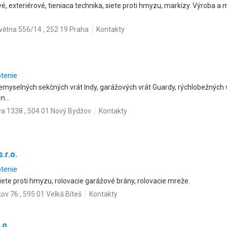
ové, exteriérové, tieniaca technika, siete proti hmyzu, markízy. Výroba 
května 556/14 , 252 19 Praha
Kontakty
otenie
iemyselných sekčných vrát Indy, garážových vrát Guardy, rýchlobežných 
n...
a 1338 , 504 01 Nový Bydžov
Kontakty
.r.o.
otenie
 siete proti hmyzu, rolovacie garážové brány, rolovacie mreže.
ov 76 , 595 01 Velká Bíteš
Kontakty
.o.