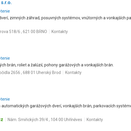
s.r.o.
otenie
dverí, zimných záhrad, posuvných systémov, vnútorných a vonkajších par
rova 518/6 , 621 00 BRNO
Kontakty
otenie
h brán, roliet a žalúzií, pohony garážových a vonkajších brán.
čidla 2656 , 688 01 Uherský Brod
Kontakty
otenie
 automatických garážových dverí, vonkajších brán, parkovacích systém
cz
Nám. Smiřických 39/4 , 104 00 Uhříněves
Kontakty