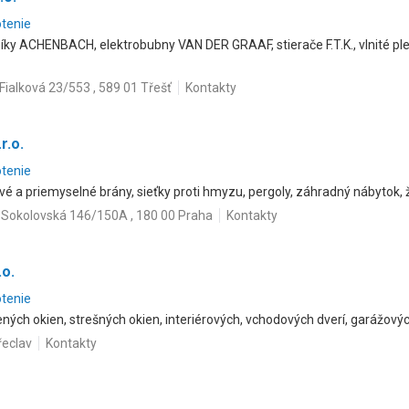
otenie
íky ACHENBACH, elektrobubny VAN DER GRAAF, stierače F.T.K., vlnité ple
Fialková 23/553 , 589 01 Třešť
Kontakty
r.o.
otenie
vé a priemyselné brány, sieťky proti hmyzu, pergoly, záhradný nábytok, ža
Sokolovská 146/150A , 180 00 Praha
Kontakty
.o.
otenie
ných okien, strešných okien, interiérových, vchodových dverí, garážových
řeclav
Kontakty