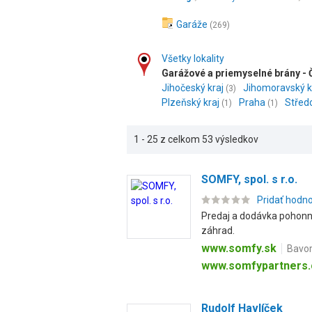
Garáže
(269)
Všetky lokality
Garážové a priemyselné brány - 
Jihočeský kraj
Jihomoravský k
(3)
Plzeňský kraj
Praha
Střed
(1)
(1)
1 - 25 z celkom 53 výsledkov
SOMFY, spol. s r.o.
Pridať hodn
Predaj a dodávka pohonne
záhrad.
www.somfy.sk
Bavor
www.somfypartners.
Rudolf Havlíček