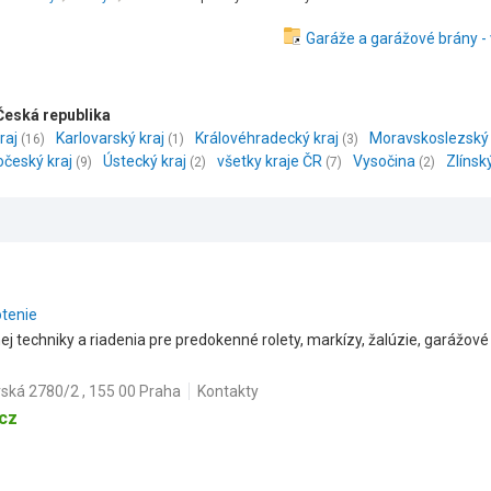
Garáže a garážové brány -
Česká republika
raj
Karlovarský kraj
Královéhradecký kraj
Moravskoslezský 
(16)
(1)
(3)
očeský kraj
Ústecký kraj
všetky kraje ČR
Vysočina
Zlínský
(9)
(2)
(7)
(2)
otenie
j techniky a riadenia pre predokenné rolety, markízy, žalúzie, garážov
ská 2780/2 , 155 00 Praha
Kontakty
cz