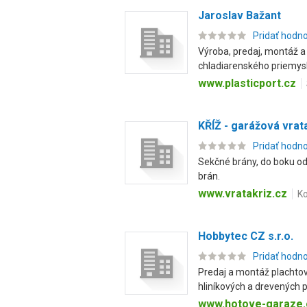
Jaroslav Bažant
Pridať hodn
Výroba, predaj, montáž a 
chladiarenského priemyslu
www.plasticport.cz
KŘÍŽ - garážová vrata
Pridať hodn
Sekčné brány, do boku od
brán.
www.vratakriz.cz
Ko
Hobbytec CZ s.r.o.
Pridať hodn
Predaj a montáž plachtov
hliníkových a drevených pe
www.hotove-garaze.