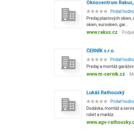
Oknocentrum Rakus, 
Pridať hodn
Predaj plastových okien, 
okien, eurookien, gar...
www.rakus.cz
Podpě
ČERNÍK s.r.o.
Pridať hodn
Predaj a montáž garážovýc
www.m-cernik.cz
Mo
Lukáš Rathouský
Pridať hodn
Dodávka, montáž a servis
roliet a markíz.
www.agv-rathousky.