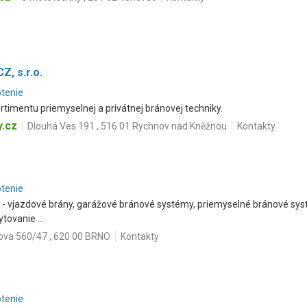
, s.r.o.
otenie
imentu priemyselnej a privátnej bránovej techniky.
.cz
Dlouhá Ves 191 , 516 01 Rychnov nad Kněžnou
Kontakty
otenie
- vjazdové brány, garážové bránové systémy, priemyselné bránové sys
tovanie ...
ova 560/47 , 620 00 BRNO
Kontakty
otenie