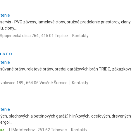
otenie
servis - PVC závesy, lamelové clony, pružné predelenie priestorov, clo
, clony...
Spojenecká ulica 764 , 415 01 Teplice
Kontakty
 s.r.o.
otenie
súvané brány, roletové brány, predaj garážových brán TRIDO, zákazkov
valovice 189 , 664 06 Viničné Šumice
Kontakty
otenie
ých, plechových a betónových garáží, hliníkových, oceľových, drevených 
rgol...
cz
U Mototechny , 251 62 Tehovec
Kontakty