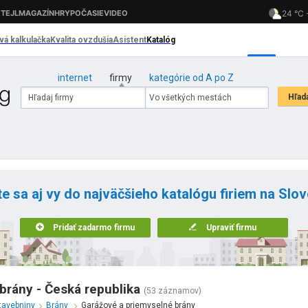
internet
firmy
kategórie od A po Z
te sa aj vy do najväčšieho katalógu firiem na Slo
Pridať zadarmo firmu
Upraviť firmu
brány - Česká republika
(53 záznamov)
tavebniny
Brány
Garážové a priemyselné brány