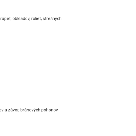
apet, obkladov, roliet, strešných
ov a závor, bránových pohonov,