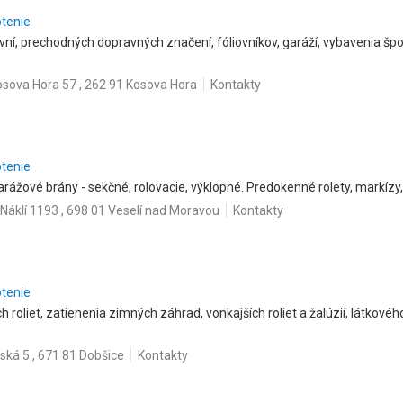
otenie
vní, prechodných dopravných značení, fóliovníkov, garáží, vybavenia špor
osova Hora 57 , 262 91 Kosova Hora
Kontakty
otenie
rážové brány - sekčné, rolovacie, výklopné. Predokenné rolety, markízy, 
Náklí 1193 , 698 01 Veselí nad Moravou
Kontakty
otenie
h roliet, zatienenia zimných záhrad, vonkajších roliet a žalúzií, látkové
ská 5 , 671 81 Dobšice
Kontakty