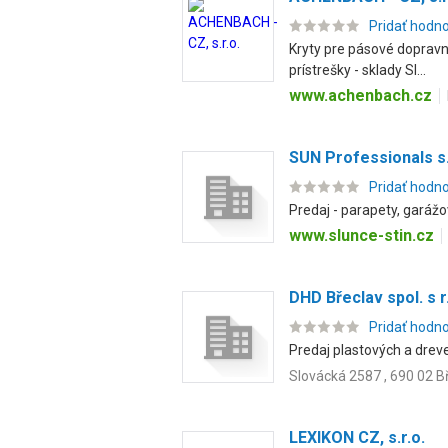
Pridať hodn
Kryty pre pásové dopravn
prístrešky - sklady SI...
www.achenbach.cz
SUN Professionals s.
Pridať hodn
Predaj - parapety, garážo
www.slunce-stin.cz
DHD Břeclav spol. s r
Pridať hodn
Predaj plastových a dreve
Slovácká 2587 , 690 02 B
LEXIKON CZ, s.r.o.