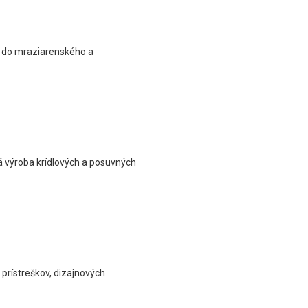
ny do mraziarenského a
á výroba krídlových a posuvných
prístreškov, dizajnových