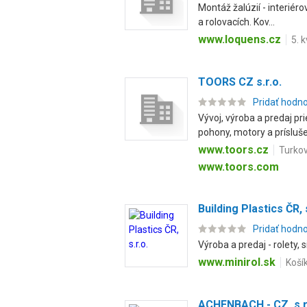
Montáž žalúzií - interiér
a rolovacích. Kov...
www.loquens.cz
5. 
TOORS CZ s.r.o.
Pridať hodn
Vývoj, výroba a predaj pr
pohony, motory a prísluše
www.toors.cz
Turkov
www.toors.com
Building Plastics ČR, s
Pridať hodn
Výroba a predaj - rolety,
www.minirol.sk
Košík
ACHENBACH - CZ, s.r