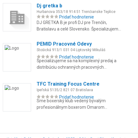
poradenstvo.
Dj gretka b
Hurbanova 353/18 914 51 Trenčianske Teplice
Pridať hodnotenie
DJ GRETKA B je profi DJ pre Trenčín,
Bratislavu a celé Slovensko. Špecializujem
sa na svadby, stužkové, oslavy a firemné
večierky. Som multižánrová DJ...
PEMID Pracovné Odevy
Stošická 913/1 031 04 Liptovský Mikuláš
Pridať hodnotenie
Špecializujeme sa na komplexný predaj a
distribúciu ochranných pracovných
prostriedkov, odolných pracovných odevov
pre náročné prevádzky, reflexné ode...
TFC Training Focus Centre
Ipeľská 5135/2 821 07 Bratislava
Pridať hodnotenie
Sme boxerský klub vedený bývalým
profesionálnym boxerom Omarom
Ahmadom, kde spájame skúsenosti z ringu
s individuálnym prístupom ku každému
členovi. T...