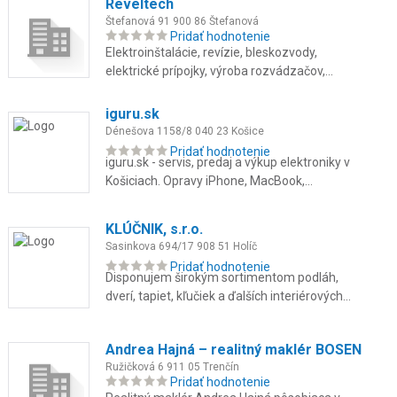
Reveltech
Štefanová 91 900 86 Štefanová
Pridať hodnotenie
Elektroinštalácie, revízie, bleskozvody,
elektrické prípojky, výroba rozvádzačov,
svietidlá, vstupné systémy, poruchy.
iguru.sk
Dénešova 1158/8 040 23 Košice
Pridať hodnotenie
iguru.sk - servis, predaj a výkup elektroniky v
Košiciach. Opravy iPhone, MacBook,
Samsung aj konzol na počkanie. Použité
zariadenia so zárukou až 24 ...
KLÚČNIK, s.r.o.
Sasinkova 694/17 908 51 Holíč
Pridať hodnotenie
Disponujem širokým sortimentom podláh,
dverí, tapiet, kľučiek a ďalších interiérových
doplnkov, tieniacej techniky ako sú žalúzie,
rolety, sieťky, von...
Andrea Hajná – realitný maklér BOSEN
Ružičková 6 911 05 Trenčín
Pridať hodnotenie