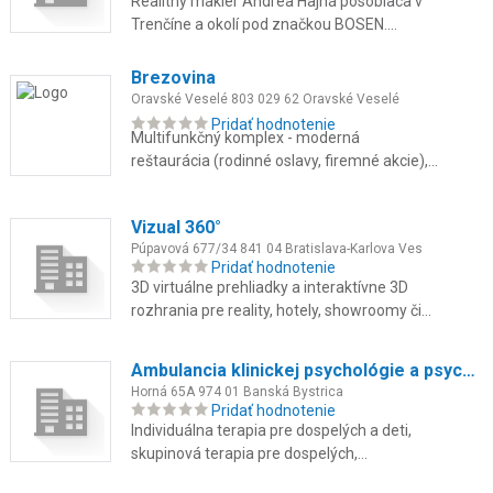
Realitný maklér Andrea Hajná pôsobiaca v
Trenčíne a okolí pod značkou BOSEN.
Sprostredkovanie predaja a prenájmu
nehnuteľností, poradenstvo a oceňov...
Brezovina
Oravské Veselé 803 029 62 Oravské Veselé
Pridať hodnotenie
Multifunkčný komplex - moderná
reštaurácia (rodinné oslavy, firemné akcie),
súkromné wellness, špičkové fitness,
ubytovanie v lone prírody.
Vizual 360°
Púpavová 677/34 841 04 Bratislava-Karlova Ves
Pridať hodnotenie
3D virtuálne prehliadky a interaktívne 3D
rozhrania pre reality, hotely, showroomy či
reštaurácie. Pôsobíme v Bratislave a širšom
okolí. Pomôžeme vám ...
Ambulancia klinickej psychológie a psychoterapie
Horná 65A 974 01 Banská Bystrica
Pridať hodnotenie
Individuálna terapia pre dospelých a deti,
skupinová terapia pre dospelých,
psychodiagnostika, krízová intervencia a