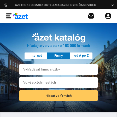
Hľadajte vo viac ako 183 000 firmách
Internet
Firmy
od A po Z