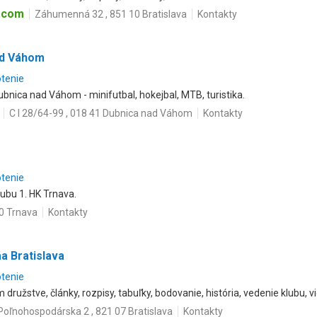
.com
Záhumenná 32 , 851 10 Bratislava
Kontakty
ad Váhom
otenie
ubnica nad Váhom - minifutbal, hokejbal, MTB, turistika.
C I 28/64-99 , 018 41 Dubnica nad Váhom
Kontakty
otenie
ubu 1. HK Trnava.
0 Trnava
Kontakty
a Bratislava
otenie
družstve, články, rozpisy, tabuľky, bodovanie, história, vedenie klubu, vi
Poľnohospodárska 2 , 821 07 Bratislava
Kontakty