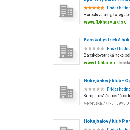
Pridať hodn
Florbalové tímy, fotogalé
www.fbkharvard.sk
Banskobystrická hoke
Pridať hodn
Banskobystrická hokejbalov
www.bbhbu.eu
Mosko
Hokejbalový klub - O
Pridať hodn
Komplexná činnosť šport
Venevská 771/31 , 990 01
Hokejbalový klub Pe
Pridať hodn