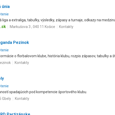
 únia
otenie
vá liga a extraliga, tabuľky, výsledky, zápasy a turnaje, odkazy na medzi
.sk
Markušova 3 , 040 11 Košice
Kontakty
liganda Pezinok
otenie
ormácie o florbalovom klube, história klubu, rozpis zápasov, tabuľky a šta
Pezinok
Kontakty
ly
otenie
nností spadajúcich pod kompetencie športového klubu.
5 Gbely
Kontakty
ARD Partizánske