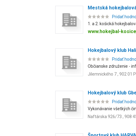
Mestská hokejbalová
Pridať hodn
1. a 2. košická hokejbalo
www.hokejbal-kosice
Hokejbalový klub Ha
Pridať hodn
Občianske združenie - inf
Jilemnického 7 , 902 01 
Hokejbalový klub Gbe
Pridať hodn
Vykonávanie všetkých či
Naftárska 926/73 , 908 4
Športový klub HARV