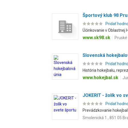
Športový klub 98 Pr
Pridať hodn
Účinkovanie v Oblastnej H
www.sk98.sk
Pruské 
Slovenská hokejbalo
Pridať hodn
História hokejbalu, reprez
www.hokejbal.sk
Jun
JOKERIT - žolík vo s
Pridať hodn
Prevádzkovanie hokejbalo
Smolenická 1 , 851 05 Bra