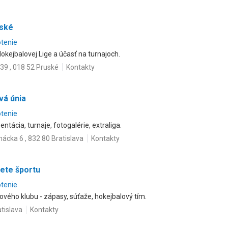
uské
otenie
okejbalovej Lige a účasť na turnajoch.
39 , 018 52 Pruské
Kontakty
vá únia
otenie
entácia, turnaje, fotogalérie, extraliga.
ácka 6 , 832 80 Bratislava
Kontakty
vete športu
otenie
vého klubu - zápasy, súťaže, hokejbalový tím.
tislava
Kontakty