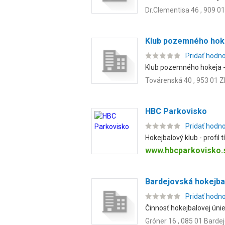
Dr.Clementisa 46 , 909 01
Klub pozemného hok
Pridať hodn
Klub pozemného hokeja - 
Továrenská 40 , 953 01 
HBC Parkovisko
Pridať hodn
Hokejbalový klub - profil 
www.hbcparkovisko
Bardejovská hokejba
Pridať hodn
Činnosť hokejbalovej únie
Gróner 16 , 085 01 Barde