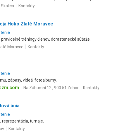
 Skalica
Kontakty
eja Hoko Zlaté Moravce
otenie
pravidelné tréningy členov, dorastenecké súťaže.
Zlaté Moravce
Kontakty
otenie
tímu, zápasy, videá, fotoalbumy.
.szm.com
Na Záhumní 12 , 900 51 Zohor
Kontakty
lová únia
otenie
, reprezentácia, turnaje.
jov
Kontakty