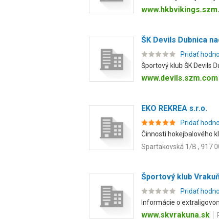
www.hkbvikings.szm
ŠK Devils Dubnica n
Pridať hodn
Športový klub ŠK Devils D
www.devils.szm.com
EKO REKREA s.r.o.
Pridať hodn
Činnosti hokejbalového kl
Spartakovská 1/B , 917 0
Športový klub Vrakuň
Pridať hodn
Informácie o extraligovom 
www.skvrakuna.sk