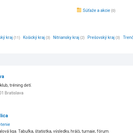
Súťaže a akcie
(0)
ský kraj
Košický kraj
Nitriansky kraj
Prešovský kraj
Trenč
(11)
(3)
(2)
(3)
va
lub, tréning detí.
01 Bratislava
lica
otenie
vá liga. Tabuľka, štatistka, výsledky, hráči, turnaje, fórum.