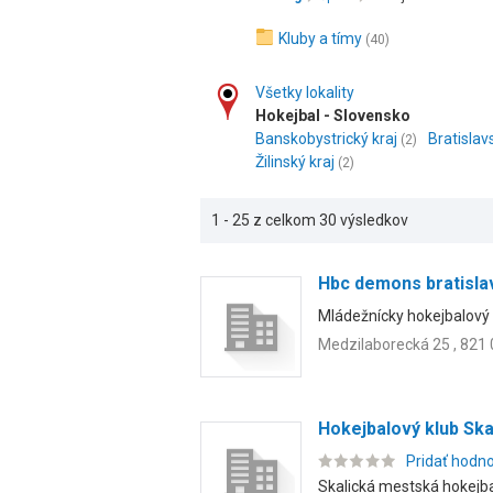
Kluby a tímy
(40)
Všetky lokality
Hokejbal - Slovensko
Banskobystrický kraj
Bratislav
(2)
Žilinský kraj
(2)
1 - 25 z celkom 30 výsledkov
Hbc demons bratisla
Mládežnícky hokejbalový k
Medzilaborecká 25 , 821 
Hokejbalový klub Ska
Pridať hodn
Skalická mestská hokejbalo