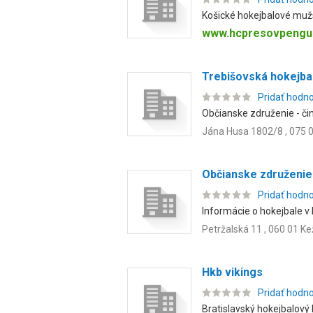
Košické hokejbalové mužst
www.hcpresovpengui
Trebišovská hokejba
Pridať hodn
Občianske združenie - čin
Jána Husa 1802/8 , 075 0
Občianske združenie
Pridať hodn
Informácie o hokejbale v 
Petržalská 11 , 060 01 K
Hkb vikings
Pridať hodn
Bratislavský hokejbalový k