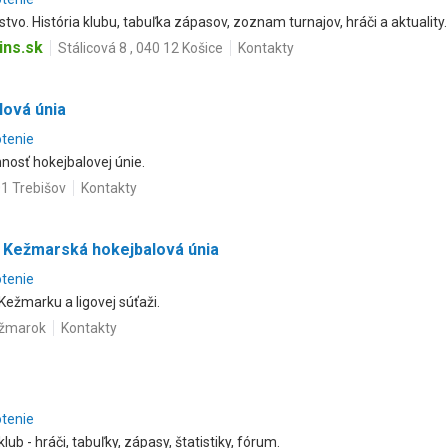
vo. História klubu, tabuľka zápasov, zoznam turnajov, hráči a aktuality.
ns.sk
Stálicová 8 , 040 12 Košice
Kontakty
lová únia
otenie
nosť hokejbalovej únie.
1 Trebišov
Kontakty
 Kežmarská hokejbalová únia
otenie
Kežmarku a ligovej súťaži.
ežmarok
Kontakty
otenie
lub - hráči, tabuľky, zápasy, štatistiky, fórum.