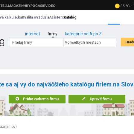
internet
firmy
kategórie od A po Z
te sa aj vy do najväčšieho katalógu firiem na Slo
Pridať zadarmo firmu
Upraviť firmu
záznamov)