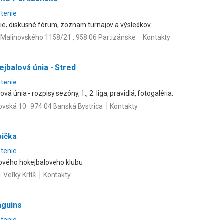
otenie
rie, diskusné fórum, zoznam turnajov a výsledkov.
Malinovského 1158/21 , 958 06 Partizánske
Kontakty
jbalová únia - Stred
otenie
á únia - rozpisy sezóny, 1., 2. liga, pravidlá, fotogaléria.
vská 10 , 974 04 Banská Bystrica
Kontakty
pička
otenie
ového hokejbalového klubu.
 Veľký Krtíš
Kontakty
nguins
otenie