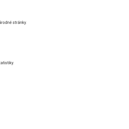
národné stránky.
tistiky.