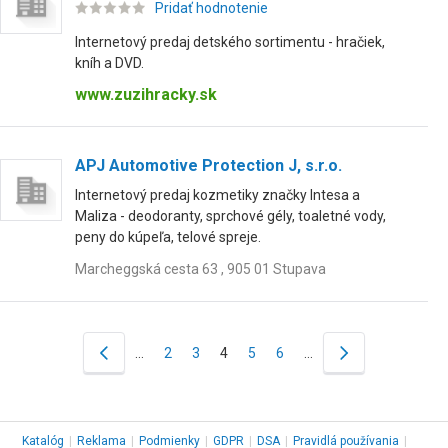
Pridať hodnotenie
Internetový predaj detského sortimentu - hračiek,
kníh a DVD.
www.zuzihracky.sk
APJ Automotive Protection J, s.r.o.
Internetový predaj kozmetiky značky Intesa a
Maliza - deodoranty, sprchové gély, toaletné vody,
peny do kúpeľa, telové spreje.
Marcheggská cesta 63 , 905 01 Stupava
…
2
3
4
5
6
…
Katalóg
|
Reklama
|
Podmienky
|
GDPR
|
DSA
|
Pravidlá používania
|