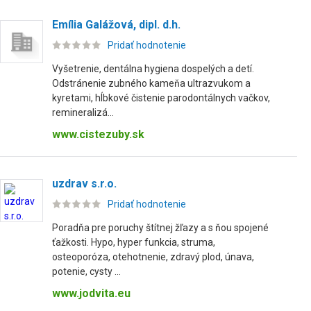
Emília Galážová, dipl. d.h.
Pridať hodnotenie
Vyšetrenie, dentálna hygiena dospelých a detí.
Odstránenie zubného kameňa ultrazvukom a
kyretami, hÍbkové čistenie parodontálnych vačkov,
remineralizá...
www.cistezuby.sk
uzdrav s.r.o.
Pridať hodnotenie
Poradňa pre poruchy štítnej žľazy a s ňou spojené
ťažkosti. Hypo, hyper funkcia, struma,
osteoporóza, otehotnenie, zdravý plod, únava,
potenie, cysty ...
www.jodvita.eu