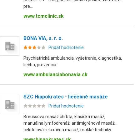
pre...
www.tcmclinic.sk
BONA VIA, s. r. o.
Pridať hodnotenie
Psychiatrická ambulancia, vyšetrenie, diagnostika,
liečba, prevencia.
www.ambulanciabonavia.sk
SZC Hippokrates - liečebné masáže
Pridať hodnotenie
Breussova masáž chrbta, klasická masáž,
manuálna lymfodrenáž, antimigrénová masáž.
celotelová relaxačná masáž, mäkké techniky.
www.hippokrates.sk