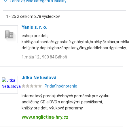
Zobraziť viac kategórií a lokality
1 - 25 z celkom 278 výsledkov
Yanis s. r. o.
eshop pre deti,
kočíky,autosedačky,postieľky,nábytok,hračky,školáci,predško
detí,párty doplnky,bazény,stany,člny,pladdleboardy,plienky,..
1.mája 12 , 900 84 Báhoň
Jitka Netušilová
Pridať hodnotenie
Internetový predaj učebných pomôcok pre výuku
angličtiny, CD a DVD s anglickými pesničkami,
knižky pre deti, výukové programy.
www.anglictina-hry.cz