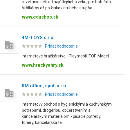
rozvíjanie detí od najútlejšieho veku, pre batoľatá,
škôlkárov až po žiakov druhého stupňa.
www.edushop.sk
4M-TOYS s.r.o.
Pridať hodnotenie
Internetové hračkárstvo - Playmobil, TOP Model.
www.hrackyahry.sk
KM office, spol. s r.o.
Pridať hodnotenie
Internetový obchod s hygienickými a kuchynskými
potrebami, drogériou, občerstvením a
kancelárskym materiálom - písacie potreby,
tonery, kancelárska te...