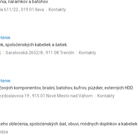
enia, náramkov a batohov.
a 611/22 , 019 01 Ilava
Kontakty
otenie
ek, spoločenských kabeliek a šatiek.
k
Saratovská 2652/8 , 911 08 Trenčín
Kontakty
otenie
ačových komponentov, brašní, batohov, kufrov, púzdier, externých HDD.
ezdoslavova 19 , 915 01 Nové Mesto nad Váhom
Kontakty
eho oblečenia, spoločenských šiat, obuvi, módnych doplnkov a kabeliek
vidza