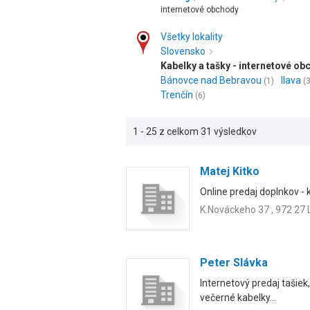
internetové obchody
Všetky lokality
Slovensko
Kabelky a tašky - internetové ob
Bánovce nad Bebravou
Ilava
(1)
(3
Trenčín
(6)
1 - 25 z celkom 31 výsledkov
Matej Kitko
Online predaj doplnkov - 
K.Nováckeho 37 , 972 27 
Peter Slávka
Internetový predaj tašiek
večerné kabelky...