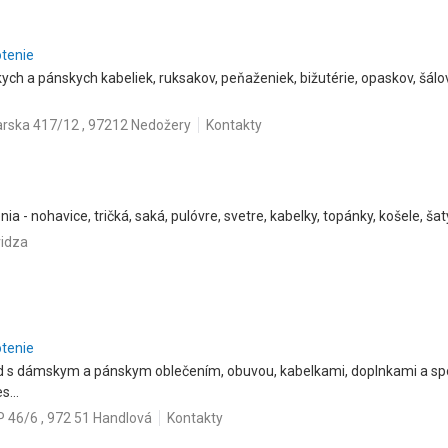
otenie
ych a pánskych kabeliek, ruksakov, peňaženiek, bižutérie, opaskov, šálo
arska 417/12 , 97212 Nedožery
Kontakty
ia - nohavice, tričká, saká, pulóvre, svetre, kabelky, topánky, košele, šaty
vidza
otenie
od s dámskym a pánskym oblečením, obuvou, kabelkami, doplnkami a sp
s...
 46/6 , 972 51 Handlová
Kontakty