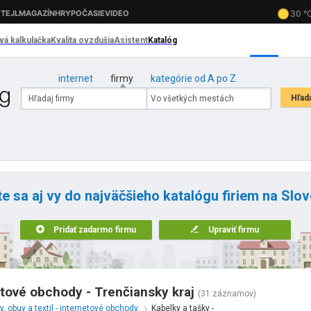
internet
firmy
kategórie od A po Z
te sa aj vy do najväčšieho katalógu firiem na Slo
Pridať zadarmo firmu
Upraviť firmu
etové obchody - Trenčiansky kraj
(31 záznamov)
, obuv a textil - internetové obchody
Kabelky a tašky -