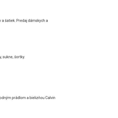
v a šatiek. Predaj dámskych a
, sukne, šortky.
odným prádlom a bielizňou Calvin