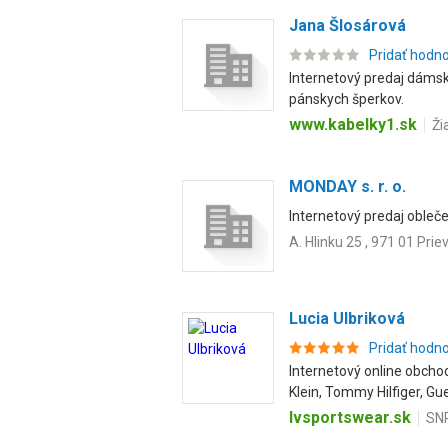
Jana Šlosárová
Pridať hodn
Internetový predaj dámsk
pánskych šperkov.
www.kabelky1.sk
Ži
MONDAY s. r. o.
Internetový predaj oblečen
A. Hlinku 25 , 971 01 Prie
Lucia Ulbriková
Pridať hodn
Internetový online obch
Klein, Tommy Hilfiger, Gue
lvsportswear.sk
SNP