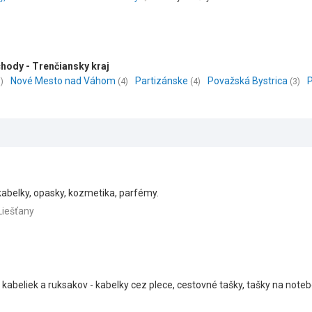
chody - Trenčiansky kraj
Nové Mesto nad Váhom
Partizánske
Považská Bystrica
P
)
(4)
(4)
(3)
kabelky, opasky, kozmetika, parfémy.
Liešťany
, kabeliek a ruksakov - kabelky cez plece, cestovné tašky, tašky na noteb