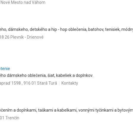
01 Nové Mesto nad Váhom
eho, dámskeho, detského a hip - hop oblečenia, batohov, tenisiek, módn
018 26 Plevník - Drienové
otenie
ého dámskeho oblečenia, šiat, kabeliek a doplnkov.
apraď 1598 , 916 01 Stará Turá
Kontakty
ečením a doplnkami, taškami a kabelkami, vonnými tyčinkami a bytovým
01 Trenčín