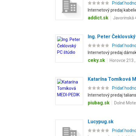
Pridať hodn
Internetový predaj kabelie
addict.sk
Javorinská 
Ing. Peter Čeklovský
Pridať hodn
Internetový predaj dámsk
ceky.sk
Horovce 213 ,
Katarína Tomíková 
Pridať hodn
Internetový predaj talia
piubag.sk
Dolné Moteš
Lucypug.sk
Pridať hodn