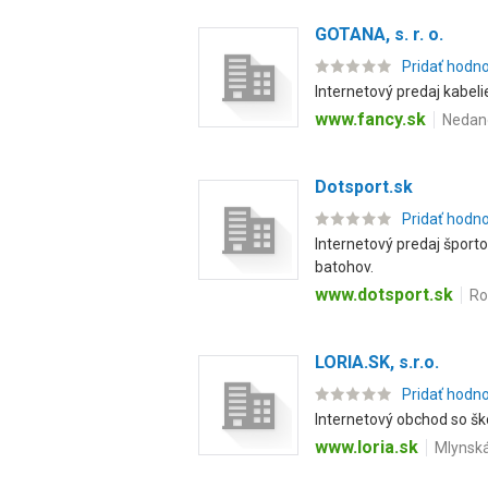
GOTANA, s. r. o.
Pridať hodn
Internetový predaj kabeli
www.fancy.sk
Nedano
Dotsport.sk
Pridať hodn
Internetový predaj športo
batohov.
www.dotsport.sk
Ro
LORIA.SK, s.r.o.
Pridať hodn
Internetový obchod so ško
www.loria.sk
Mlynská