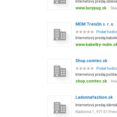
Internetový predaj obleč
www.lucypug.sk
Skal
MDM Trenčín s. r. o.
Pridať hodn
Internetový predaj kabeli
www.kabelky-mdm.s
Shop.comtec.sk
Pridať hodn
Internetový predaj počít
shop.comtec.sk
Hvi
Ladonnafashion.sk
Internetový predaj dámsk
Kláštorná 1 , 971 01 Prie