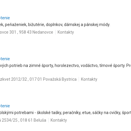
otenie
ek, peňaženiek, bižutérie, doplnkov, dámskej a pánskej módy.
vce 301 , 958 43 Nedanovce
Kontakty
otenie
vých potrieb na zimné športy, horolezectvo, vodáctvo, tímové športy. Pr
zkvet 2012/32 , 017 01 Považská Bystrica
Kontakty
otenie
lskými potrebami - školské tašky, peračníky, etue, sáčky na cvičky, šport
 2534/25 , 018 61 Beluša
Kontakty