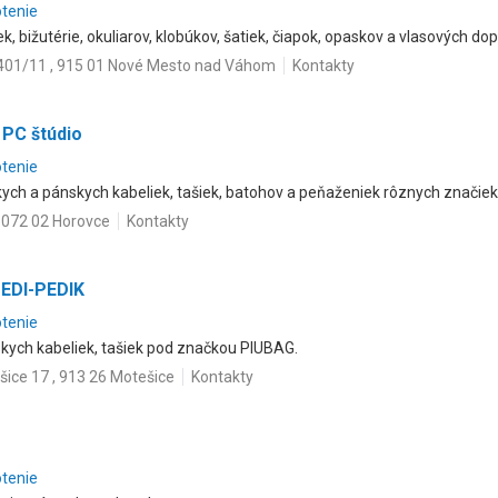
otenie
k, bižutérie, okuliarov, klobúkov, šatiek, čiapok, opaskov a vlasových dop
401/11 , 915 01 Nové Mesto nad Váhom
Kontakty
 PC štúdio
otenie
ych a pánskych kabeliek, tašiek, batohov a peňaženiek rôznych značiek
 072 02 Horovce
Kontakty
MEDI-PEDIK
otenie
nskych kabeliek, tašiek pod značkou PIUBAG.
ice 17 , 913 26 Motešice
Kontakty
otenie