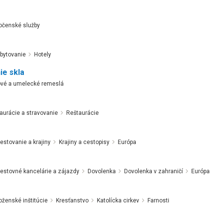
očenské služby
bytovanie
Hotely
ie skla
vé a umelecké remeslá
aurácie a stravovanie
Reštaurácie
estovanie a krajiny
Krajiny a cestopisy
Európa
estovné kancelárie a zájazdy
Dovolenka
Dovolenka v zahraničí
Európa
ženské inštitúcie
Kresťanstvo
Katolícka cirkev
Farnosti