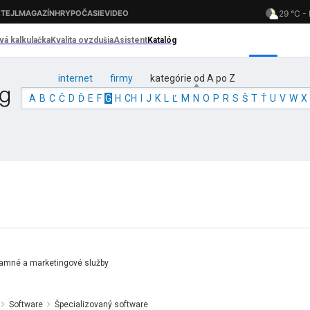
internet
firmy
kategórie od A po Z
A
B
C
Č
D
Ď
E
F
G
H
CH
I
J
K
L
Ľ
M
N
O
P
R
S
Š
T
Ť
U
V
W
X
amné a marketingové služby
Software
Špecializovaný software