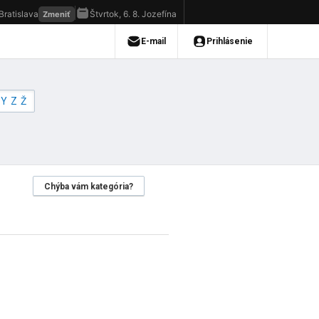
Y
Z
Ž
Chýba vám kategória?