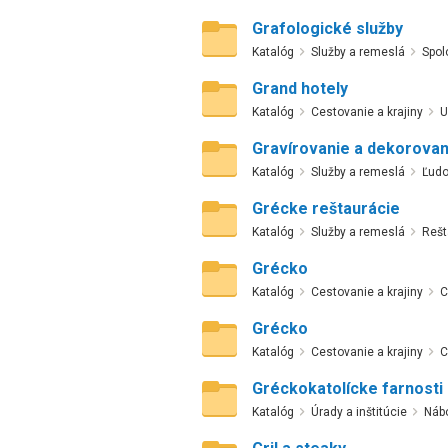
Grafologické služby
Katalóg
Služby a remeslá
Spol
Grand hotely
Katalóg
Cestovanie a krajiny
U
Gravírovanie a dekorovan
Katalóg
Služby a remeslá
Ľudo
Grécke reštaurácie
Katalóg
Služby a remeslá
Rešt
Grécko
Katalóg
Cestovanie a krajiny
C
Grécko
Katalóg
Cestovanie a krajiny
C
Gréckokatolícke farnosti
Katalóg
Úrady a inštitúcie
Nábo