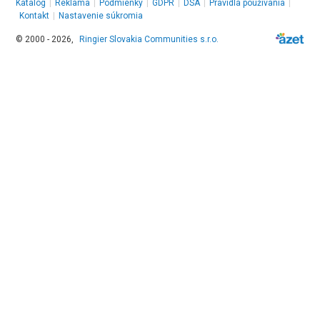
Katalóg
|
Reklama
|
Podmienky
|
GDPR
|
DSA
|
Pravidlá používania
|
Kontakt
|
Nastavenie súkromia
© 2000 - 2026,
Ringier Slovakia Communities s.r.o.