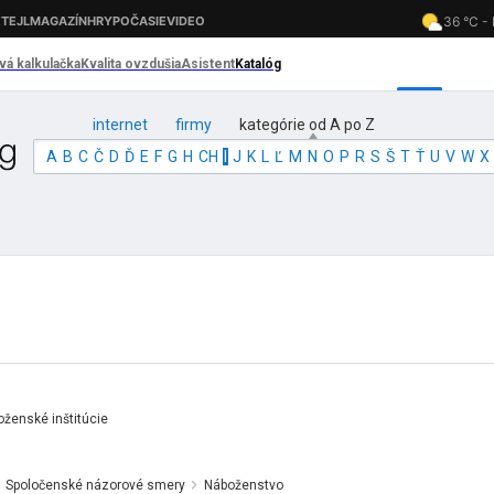
internet
firmy
kategórie od A po Z
A
B
C
Č
D
Ď
E
F
G
H
CH
I
J
K
L
Ľ
M
N
O
P
R
S
Š
T
Ť
U
V
W
X
ženské inštitúcie
Spoločenské názorové smery
Náboženstvo