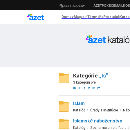
Kategórie
„Is”
3 kategórií pre:
In
Ir
Is
It
Iv
Iz
Islam
Katalóg
Úrady a inštitúcie
Nábo
Islamské náboženstvo
Katalóg
Zoznamovanie a ľudia