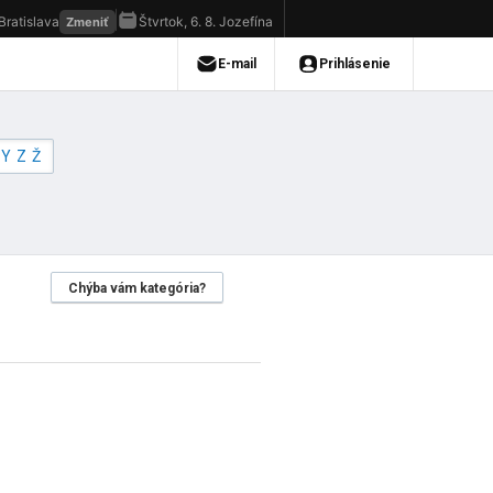
Y
Z
Ž
Chýba vám kategória?