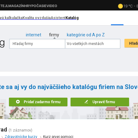
internet
firmy
kategórie od A po Z
te sa aj vy do najväčšieho katalógu firiem na Slo
Pridať zadarmo firmu
Upraviť firmu
rad
(1 záznamov)
y
Zdravotnícke kurzy
Kurz prvej pomoci