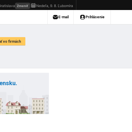
vensku.