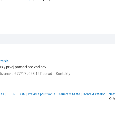
otenie
rzy prvej pomoci pre vodičov.
tizánska 677/17 , 058 12 Poprad
Kontakty
ies
|
GDPR
|
DSA
|
Pravidlá používania
|
Kariéra v Azete
|
Kontakt
katalóg
|
Nas
© 2