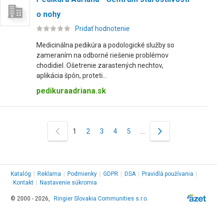
o nohy
Pridať hodnotenie
Medicinálna pedikúra a podologické služby so
zameraním na odborné riešenie problémov
chodidiel. Ošetrenie zarastených nechtov,
aplikácia špôn, proteti...
pedikuraadriana.sk
1
2
3
4
5
…
Katalóg
|
Reklama
|
Podmienky
|
GDPR
|
DSA
|
Pravidlá používania
|
Kontakt
|
Nastavenie súkromia
© 2000 - 2026,
Ringier Slovakia Communities s.r.o.