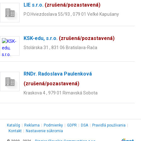
LIE s.r.o.
(zrušená/pozastavená)
P.O.Hviezdoslava 55/93 , 079 01 Veľké Kapušany
KSK-edu, s.r.o.
(zrušená/pozastavená)
Stolárska 31 , 831 06 Bratislava-Rača
RNDr. Radoslava Paulenková
(zrušená/pozastavená)
Kraskova 4 , 979 01 Rimavská Sobota
Katalóg
|
Reklama
|
Podmienky
|
GDPR
|
DSA
|
Pravidlá používania
|
Kontakt
|
Nastavenie súkromia