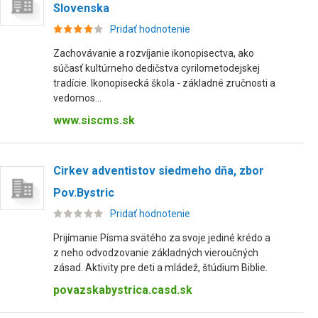
Slovenska
Pridať hodnotenie
Zachovávanie a rozvíjanie ikonopisectva, ako
súčasť kultúrneho dedičstva cyrilometodejskej
tradície. Ikonopisecká škola - základné zručnosti a
vedomos...
www.siscms.sk
Cirkev adventistov siedmeho dňa, zbor
Pov.Bystric
Pridať hodnotenie
Prijímanie Písma svätého za svoje jediné krédo a
z neho odvodzovanie základných vieroučných
zásad. Aktivity pre deti a mládež, štúdium Biblie.
povazskabystrica.casd.sk