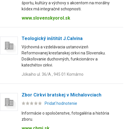
športu, kultúry a výchovy s akcentom na morálny
kódex má integračné schopnosti.
www.slovenskyorol.sk
Teologický inštitút J.Calvina
Výchovná a vzdelávacia ustanovizeň
Reformovanej kresťanskej cirkvi na Slovensku.
Doškoľovanie duchovných, funkcionárov a
katechétov cirkvi.
Jókaiho ul. 36/A , 945 01 Komárno
Zbor Cirkvi bratskej v Michalovciach
Pridať hodnotenie
Informácie o spoločenstve, fotogaléria a história
zboru.
www.cbmi.sk