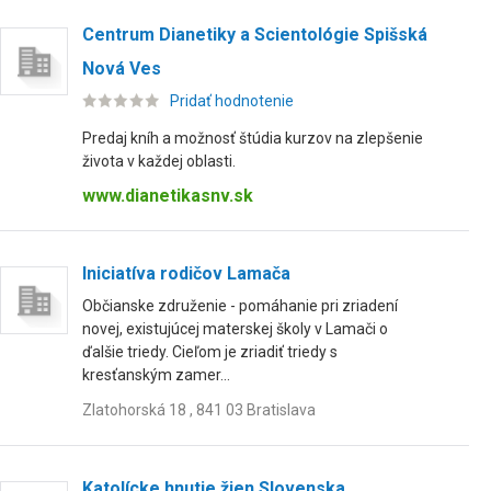
Centrum Dianetiky a Scientológie Spišská
Nová Ves
Pridať hodnotenie
Predaj kníh a možnosť štúdia kurzov na zlepšenie
života v každej oblasti.
www.dianetikasnv.sk
Iniciatíva rodičov Lamača
Občianske združenie - pomáhanie pri zriadení
novej, existujúcej materskej školy v Lamači o
ďalšie triedy. Cieľom je zriadiť triedy s
kresťanským zamer...
Zlatohorská 18 , 841 03 Bratislava
Katolícke hnutie žien Slovenska