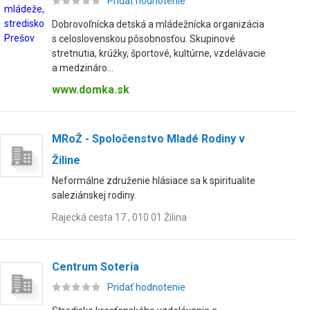
Pridať hodnotenie
Dobrovoľnícka detská a mládežnícka organizácia
s celoslovenskou pôsobnosťou. Skupinové
stretnutia, krúžky, športové, kultúrne, vzdelávacie
a medzináro...
www.domka.sk
MRoŽ - Spoločenstvo Mladé Rodiny v
Žiline
Neformálne združenie hlásiace sa k spiritualite
saleziánskej rodiny.
Rajecká cesta 17 , 010 01 Žilina
Centrum Soteria
Pridať hodnotenie