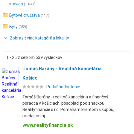
stavieb
(1 041)
Bytové družstvá
(117)
Byty
(359)
Zobraziť viac kategórií a lokality
1 - 25 z celkom 539 výsledkov
Tomáš Barány - Realitná kancelária
Košice
Pridať hodnotenie
Tomáš Barány - realitná kancelária a finančný
poradca v Košiciach, pôsobiaci pod značkou
Realityfinancie s.r.o. Pomáham klientom s kúpou,
predajom aj ...
www.realityfinancie.sk