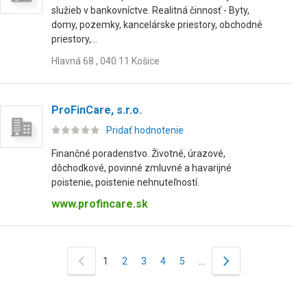
služieb v bankovníctve. Realitná činnosť - Byty,
domy, pozemky, kancelárske priestory, obchodné
priestory,...
Hlavná 68 , 040 11 Košice
ProFinCare, s.r.o.
Pridať hodnotenie
Finančné poradenstvo. Životné, úrazové,
dôchodkové, povinné zmluvné a havarijné
poistenie, poistenie nehnuteľností.
www.profincare.sk
1
2
3
4
5
…