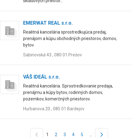
skladových priestor...
EMERWAT REAL s.r.o.
Realitná kancelária sprostredkujúca predaj,
prenájom a kúpu obchodných priestorov, domov,
bytov.
Sabinovská 43 , 080 01 Prešov
VÁŠ IDEÁL s.r.o.
Realitná kancelária. Sprostredkovanie predaja,
prenájmu a kúpy bytov, rodinných domov,
pozemkov, komerčných priestorov.
Hurbanova 20 , 085 01 Bardejov
1
2
3
4
5
…