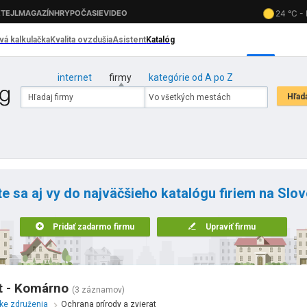
internet
firmy
kategórie od A po Z
te sa aj vy do najväčšieho katalógu firiem na Slo
Pridať zadarmo firmu
Upraviť firmu
at - Komárno
(3 záznamov)
ke združenia
Ochrana prírody a zvierat