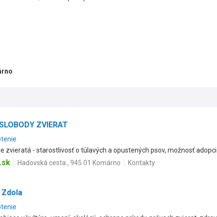
árno
 SLOBODY ZVIERAT
otenie
e zvieratá - starostlivosť o túlavých a opustených psov, možnosť adopci
.sk
Hadovská cesta , 945 01 Komárno
Kontakty
 Zdola
otenie