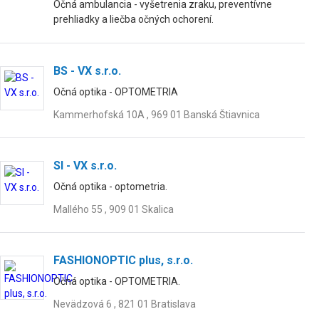
Očná ambulancia - vyšetrenia zraku, preventívne
prehliadky a liečba očných ochorení.
BS - VX s.r.o.
Očná optika - OPTOMETRIA
Kammerhofská 10A , 969 01 Banská Štiavnica
SI - VX s.r.o.
Očná optika - optometria.
Mallého 55 , 909 01 Skalica
FASHIONOPTIC plus, s.r.o.
Očná optika - OPTOMETRIA.
Nevädzová 6 , 821 01 Bratislava