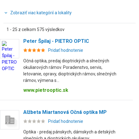
Zobraziť viac kategórií a lokality
1 - 25 z celkom 575 výsledkov
Peter Špilaj - PIETRO OPTIC
Pridať hodnotenie
Očná optika, predaj dioptrických a slnečných
okuliarových rámov. Poradenstvo, servis,
letovanie, opravy, dioptrických rámov, slnečných
rámov, výmena s...
www.pietrooptic.sk
Alžbeta Miartanová Očná optika MP
Pridať hodnotenie
Optika - predaj pánskych, dámskych a detských
slnečných a dioptrických okuliarov.