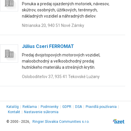
Ponuka a predaj ojazdených motoriek, návesov,
skútrov, osobných, úžitkových, terénnych,
nákladných vozidiel a náhradných dielov.
Nitrianska 20, 940 51 Nové Zámky
Július Cseri FERROMAT
Predaj dvojstopových motorových vozidiel,
maloobchodný a veľkoobchodný predaj
hutníckeho materiálu a strešných krytín.
Osloboditeľov 37, 935 41 Tekovské Lužany
Katalóg
|
Reklama
|
Podmienky
|
GDPR
|
DSA
|
Pravidlá používania
|
Kontakt
|
Nastavenie súkromia
© 2000 - 2026,
Ringier Slovakia Communities s.r.o.