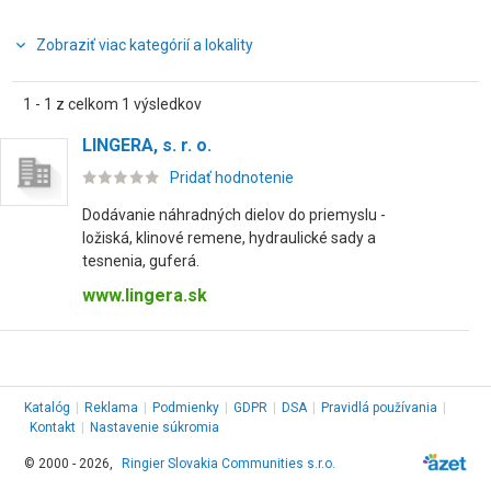
Zobraziť viac kategórií a lokality
1 - 1 z celkom 1 výsledkov
LINGERA, s. r. o.
Pridať hodnotenie
Dodávanie náhradných dielov do priemyslu -
ložiská, klinové remene, hydraulické sady a
tesnenia, guferá.
www.lingera.sk
Katalóg
|
Reklama
|
Podmienky
|
GDPR
|
DSA
|
Pravidlá používania
|
Kontakt
|
Nastavenie súkromia
© 2000 - 2026,
Ringier Slovakia Communities s.r.o.