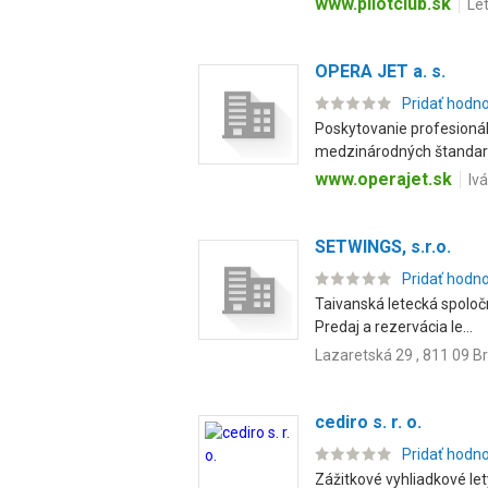
www.pilotclub.sk
Let
OPERA JET a. s.
Pridať hodn
Poskytovanie profesionál
medzinárodných štandardo
www.operajet.sk
Iv
SETWINGS, s.r.o.
Pridať hodn
Taivanská letecká spoločn
Predaj a rezervácia le...
Lazaretská 29 , 811 09 Br
cediro s. r. o.
Pridať hodn
Zážitkové vyhliadkové let