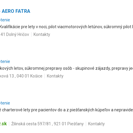
 - AERO FATRA
otenie
alifikácie pre lety v noci, pilot viacmotorových letúnov, súkromný pilot 
3 41 Dolný Hričov
Kontakty
otenie
ových letov, súkromnej prepravy osôb - skupinové zájazdy, prepravy jed
ková 13 , 040 01 Košice
Kontakty
otenie
charterové lety pre pacientov do a z piešťanských kúpeľov a nepravide
.sk
Žilinská cesta 597/81 , 921 01 Piešťany
Kontakty