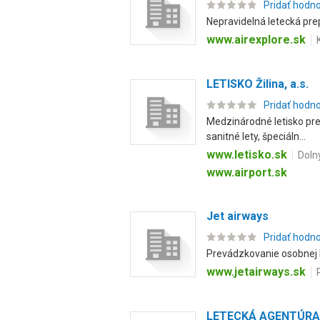
Pridať hodn
Nepravidelná letecká pre
www.airexplore.sk
LETISKO Žilina, a.s.
Pridať hodn
Medzinárodné letisko pre 
sanitné lety, špeciáln...
www.letisko.sk
Dolný
www.airport.sk
Jet airways
Pridať hodn
Prevádzkovanie osobnej l
www.jetairways.sk
LETECKÁ AGENTÚRA B