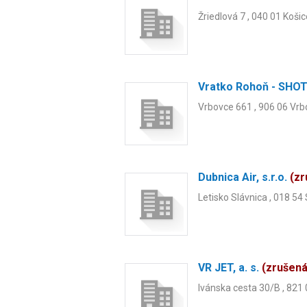
Žriedlová 7 , 040 01 Košic
Vratko Rohoň - SH
Vrbovce 661 , 906 06 Vr
Dubnica Air, s.r.o.
(z
Letisko Slávnica , 018 54
VR JET, a. s.
(zrušen
Ivánska cesta 30/B , 821 