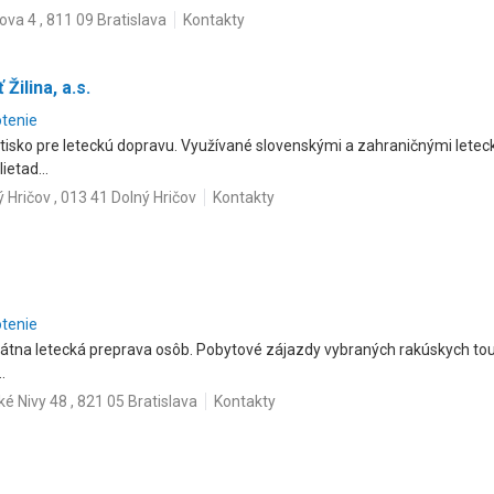
ova 4 , 811 09 Bratislava
Kontakty
Žilina, a.s.
otenie
isko pre leteckú dopravu. Využívané slovenskými a zahraničnými leteck
etad...
 Hričov , 013 41 Dolný Hričov
Kontakty
otenie
tna letecká preprava osôb. Pobytové zájazdy vybraných rakúskych tour 
.
é Nivy 48 , 821 05 Bratislava
Kontakty