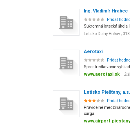
Ing. Vladimír Hrabec
Pridať hodn
Súkromná letecká škola. Kv
Letisko Dolný Hričov , 01
Aerotaxi
Pridať hodn
Sprostredkovanie vyhliadk
www.aerotaxi.sk
Žiž
Letisko Piešťany, a.s.
Pridať hodn
Pravidelné medzinárodné 
carga.
www.airport-piestany