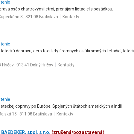
otenie
prava osôb chartrovými letmi, prenájom lietadiel s posádkou.
Kupeckého 3 , 821 08 Bratislava
Kontakty
otenie
leteckú dopravu, aero taxi, lety firemných a súkromných lietadiel, leteck
 Hričov , 013 41 Dolný Hričov
Kontakty
otenie
eteckej dopravy po Európe, Spojených štátoch amerických a Indii.
Rajská 15 , 811 08 Bratislava
Kontakty
AEDEKER, spol. s r.o.
(zrušená/pozastavená)