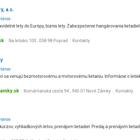
y, a.s.
otenie
videlné lety do Európy, biznis lety. Zabezpečenie hangárovania lietadi
sk
Na letisko 100 , 058 98 Poprad
Kontakty
ky
otenie
í sa venujú bezmotorovému a motorovému lietaniu. Informácie o letisku, 
amky.sk
Komárňanská cesta 94 , 940 01 Nové Zámky
Kontakty
otenie
urzov, vyhliadkových letov, prenájom lietadiel. Predaj a prenájom lietadi