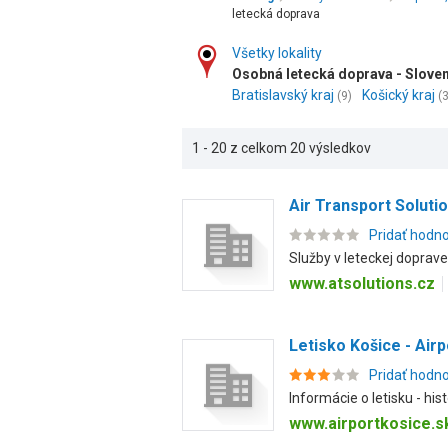
letecká doprava
Všetky lokality
Osobná letecká doprava - Slove
Bratislavský kraj
Košický kraj
(9)
(3
1 - 20 z celkom 20 výsledkov
Air Transport Solution
Pridať hodn
Služby v leteckej doprave
www.atsolutions.cz
Letisko Košice - Airp
Pridať hodn
Informácie o letisku - his
www.airportkosice.s