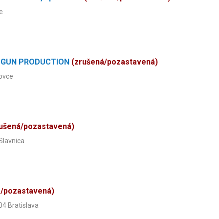
e
OTGUN PRODUCTION
(zrušená/pozastavená)
bovce
rušená/pozastavená)
 Slavnica
á/pozastavená)
04 Bratislava