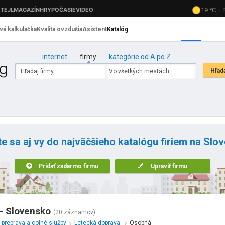
internet
firmy
kategórie od A po Z
te sa aj vy do najväčšieho katalógu firiem na Slo
Pridať zadarmo firmu
Upraviť firmu
- Slovensko
(20 záznamov)
 preprava a colné služby
Letecká doprava
Osobná