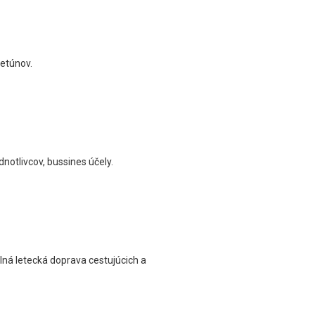
letúnov.
notlivcov, bussines účely.
lná letecká doprava cestujúcich a