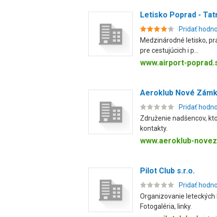
Letisko Poprad - Tatr
Pridať hodn
Medzinárodné letisko, pra
pre cestujúcich i p...
www.airport-poprad.
Aeroklub Nové Zám
Pridať hodn
Združenie nadšencov, ktor
kontakty.
www.aeroklub-novez
Pilot Club s.r.o.
Pridať hodn
Organizovanie leteckých k
Fotogaléria, linky.