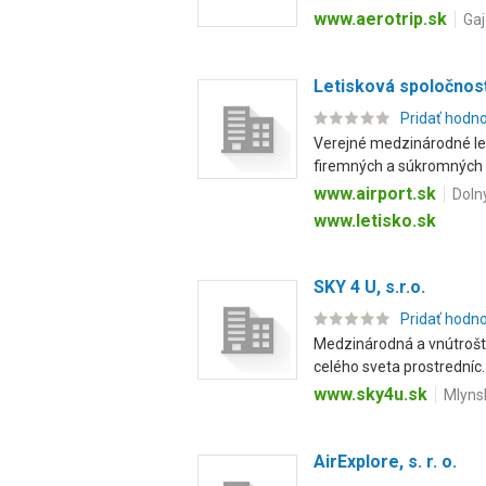
www.aerotrip.sk
Gaj
Letisková spoločnosť 
Pridať hodn
Verejné medzinárodné let
firemných a súkromných li
www.airport.sk
Dolný
www.letisko.sk
SKY 4 U, s.r.o.
Pridať hodn
Medzinárodná a vnútroštá
celého sveta prostredníc..
www.sky4u.sk
Mlynsk
AirExplore, s. r. o.