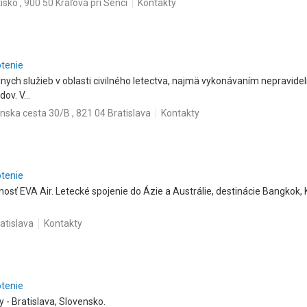
isko , 900 50 Kráľová pri Senci
Kontakty
otenie
nych služieb v oblasti civilného letectva, najmä vykonávaním nepravidel
v. V...
ánska cesta 30/B , 821 04 Bratislava
Kontakty
otenie
osť EVA Air. Letecké spojenie do Ázie a Austrálie, destinácie Bangkok, 
atislava
Kontakty
otenie
y - Bratislava, Slovensko.