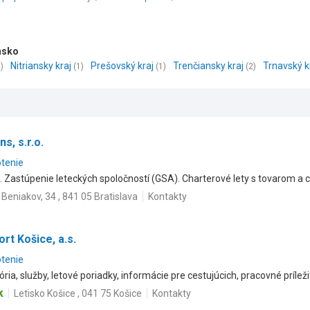
nsko
Nitriansky kraj
Prešovský kraj
Trenčiansky kraj
Trnavský k
)
(1)
(1)
(2)
s, s.r.o.
otenie
. Zastúpenie leteckých spoločností (GSA). Charterové lety s tovarom a c
Beniakov, 34 , 841 05 Bratislava
Kontakty
ort Košice, a.s.
otenie
tória, služby, letové poriadky, informácie pre cestujúcich, pracovné príleži
k
Letisko Košice , 041 75 Košice
Kontakty