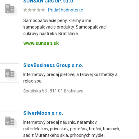
SUNSAN GROUP, s.r.o.
Pridať hodnotenie
Samoopaľovacie peny, krémy a iné
samoopaľovacie produkty. Samoopaľovací
cukrový nástrek v Bratislave
www.sunsan.sk
SlovBusiness Group s.r.o.
Internetový predaj pleťovej a telovej kozmetiky a
relax-spa.
Špitálska 53 , 811 01 Bratislava
SilverMoon s.r.o.
Internetový predaj náušníc, náramkov,
náhrdelníkov, príveskov, prsteňov, brošní, hodiniek,
sád z Muránskeho skla, prírodných mydiel,