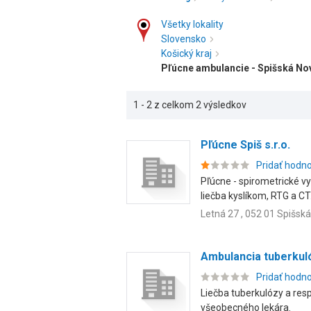
Všetky lokality
Slovensko
Košický kraj
Pľúcne ambulancie - Spišská No
1 - 2 z celkom 2 výsledkov
Pľúcne Spiš s.r.o.
Pridať hodn
Pľúcne - spirometrické v
liečba kyslíkom, RTG a CT.
Letná 27 , 052 01 Spišsk
Ambulancia tuberkuló
Pridať hodn
Liečba tuberkulózy a res
všeobecného lekára.