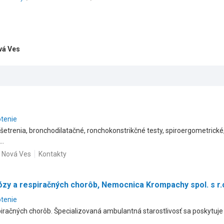
vá Ves
otenie
yšetrenia, bronchodilatačné, ronchokonstrikčné testy, spiroergometrické
..
á Nová Ves
Kontakty
zy a respiračných chorôb, Nemocnica Krompachy spol. s r.
otenie
piračných chorôb. Špecializovaná ambulantná starostlivosť sa poskytuj