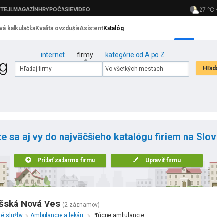
internet
firmy
kategórie od A po Z
te sa aj vy do najväčšieho katalógu firiem na Slo
Pridať zadarmo firmu
Upraviť firmu
išská Nová Ves
(2 záznamov)
né služby
Ambulancie a lekári
Pľúcne ambulancie