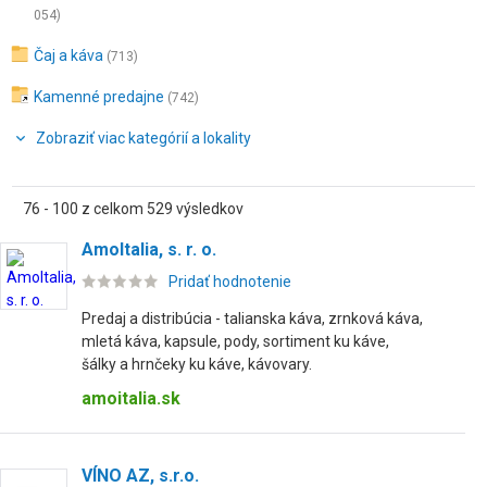
054)
Čaj a káva
(713)
Kamenné predajne
(742)
Zobraziť viac kategórií a lokality
76 - 100 z celkom 529 výsledkov
AmoItalia, s. r. o.
Pridať hodnotenie
Predaj a distribúcia - talianska káva, zrnková káva,
mletá káva, kapsule, pody, sortiment ku káve,
šálky a hrnčeky ku káve, kávovary.
amoitalia.sk
VÍNO AZ, s.r.o.