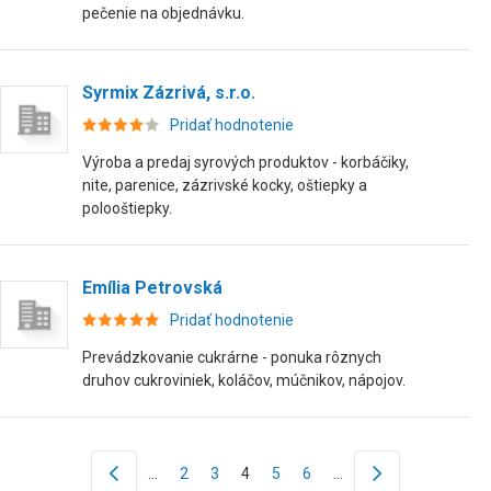
pečenie na objednávku.
Syrmix Zázrivá, s.r.o.
Pridať hodnotenie
Výroba a predaj syrových produktov - korbáčiky,
nite, parenice, zázrivské kocky, oštiepky a
polooštiepky.
Emília Petrovská
Pridať hodnotenie
Prevádzkovanie cukrárne - ponuka rôznych
druhov cukroviniek, koláčov, múčnikov, nápojov.
…
2
3
4
5
6
…