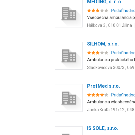
MEDIING, s. r. o.
Pridať hodn
Všeobecná ambulancia pre
Hálkova 3 , 010 01 Žilina
SILHOM, s.r.o.
Pridať hodn
Ambulancia praktického le
Sládkovičova 300/3 , 069
ProfMed s.r.o.
Pridať hodn
Ambulancia všeobecného l
Janka Kráľa 191/12 , 04
IS SOLE, s.r.o.