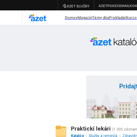
Pridaj
Praktickí lekári
(1 305 zázna
Katalóg
Služby a remeslá
Zdravot