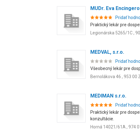
MUDr. Eva Encinger
Pridať hodn
Praktický lekár pre dospel
Legionárska 5265/1C , 9
MEDVAL, s.r.o.
Pridať hodn
Všeobecný lekár pre dospe
Bernolákova 46 , 953 00 
MEDIMAN s.r.o.
Pridať hodn
Praktický lekár pre dospe
konzultácie.
Horná 14021/61A , 974 0