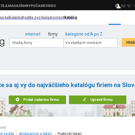
internet
firmy
kategórie od A po Z
te sa aj vy do najväčšieho katalógu firiem na Slo
Pridať zadarmo firmu
Upraviť firmu
mov)
né služby
Ambulancie a lekári
Praktickí lekári