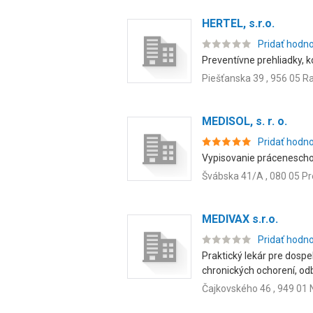
HERTEL, s.r.o.
Pridať hodn
Preventívne prehliadky, ko
Piešťanska 39 , 956 05 R
MEDISOL, s. r. o.
Pridať hodn
Vypisovanie práceneschop
Švábska 41/A , 080 05 P
MEDIVAX s.r.o.
Pridať hodn
Praktický lekár pre dosp
chronických ochorení, odb
Čajkovského 46 , 949 01 N