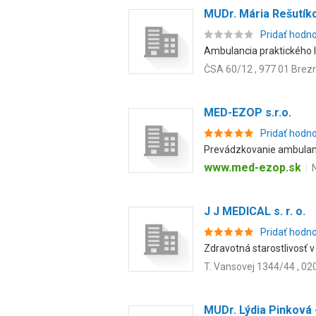
MUDr. Mária Rešutíko
Pridať hodn
Ambulancia praktického l
ČSA 60/12 , 977 01 Brez
MED-EZOP s.r.o.
Pridať hodn
Prevádzkovanie ambulanc
www.med-ezop.sk
J J MEDICAL s. r. o.
Pridať hodn
Zdravotná starostlivosť v
T. Vansovej 1344/44 , 02
MUDr. Lýdia Pinková -