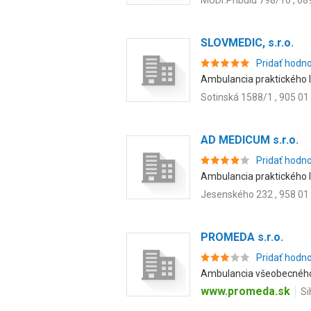
MUDr.Pribulu 798/10 , 08
SLOVMEDIC, s.r.o.
Pridať hodn
Ambulancia praktického l
Sotinská 1588/1 , 905 01
AD MEDICUM s.r.o.
Pridať hodn
Ambulancia praktického le
Jesenského 232 , 958 01
PROMEDA s.r.o.
Pridať hodn
Ambulancia všeobecného l
www.promeda.sk
Si