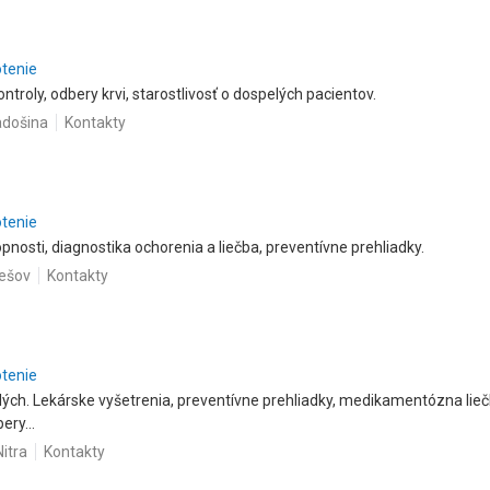
otenie
ntroly, odbery krvi, starostlivosť o dospelých pacientov.
adošina
Kontakty
otenie
nosti, diagnostika ochorenia a liečba, preventívne prehliadky.
rešov
Kontakty
otenie
elých. Lekárske vyšetrenia, preventívne prehliadky, medikamentózna lieč
ery...
itra
Kontakty