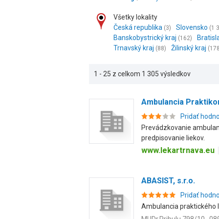
Všetky lokality
Česká republika
Slovensko
(3)
(1 
Banskobystrický kraj
Bratisl
(162)
Trnavský kraj
Žilinský kraj
(88)
(17
1 - 25 z celkom 1 305 výsledkov
Ambulancia Praktikom
Pridať hodn
Prevádzkovanie ambulanci
predpisovanie liekov.
www.lekartrnava.eu
ABASIST, s.r.o.
Pridať hodn
Ambulancia praktického le