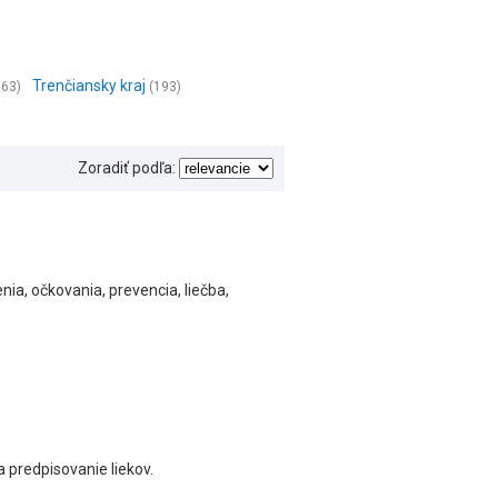
Trenčiansky kraj
163)
(193)
Zoradiť podľa:
a, očkovania, prevencia, liečba,
a predpisovanie liekov.