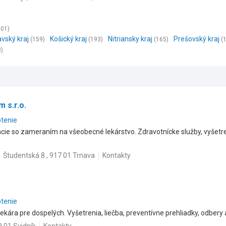
301)
avský kraj
Košický kraj
Nitriansky kraj
Prešovský kraj
(159)
(193)
(165)
(
8)
 s.r.o.
otenie
e so zameraním na všeobecné lekárstvo. Zdravotnícke služby, vyšetreni
Študentská 8 , 917 01 Trnava
Kontakty
otenie
kára pre dospelých. Vyšetrenia, liečba, preventívne prehliadky, odbery 