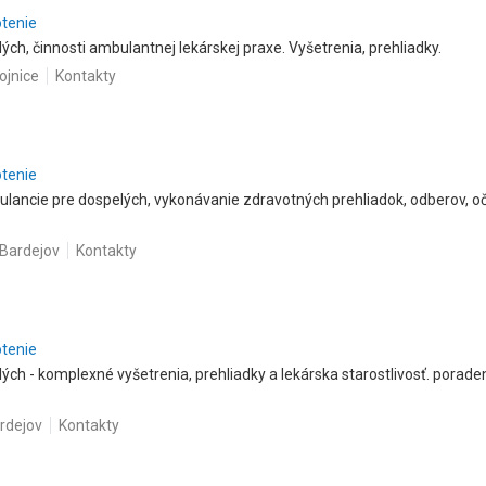
otenie
lých, činnosti ambulantnej lekárskej praxe. Vyšetrenia, prehliadky.
ojnice
Kontakty
otenie
lancie pre dospelých, vykonávanie zdravotných prehliadok, odberov, oč
.
 Bardejov
Kontakty
otenie
lých - komplexné vyšetrenia, prehliadky a lekárska starostlivosť. porad
ardejov
Kontakty