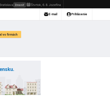
vensku.