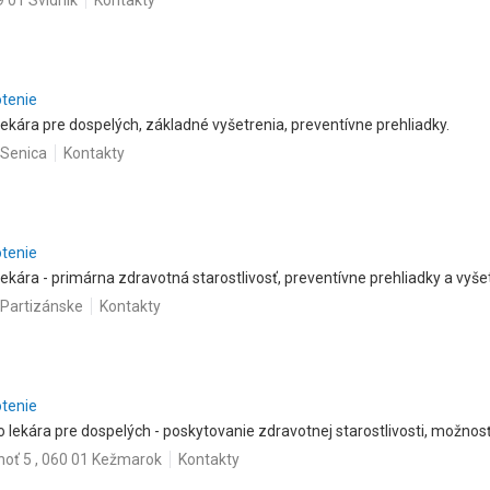
9 01 Svidník
Kontakty
otenie
ekára pre dospelých, základné vyšetrenia, preventívne prehliadky.
 Senica
Kontakty
otenie
kára - primárna zdravotná starostlivosť, preventívne prehliadky a vyšet
 Partizánske
Kontakty
otenie
ekára pre dospelých - poskytovanie zdravotnej starostlivosti, možnosť 
hoť 5 , 060 01 Kežmarok
Kontakty