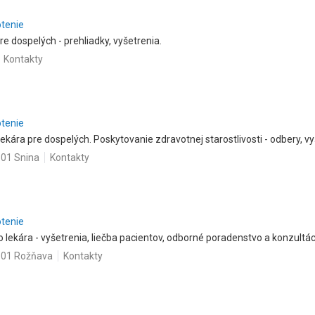
otenie
 dospelých - prehliadky, vyšetrenia.
Kontakty
otenie
kára pre dospelých. Poskytovanie zdravotnej starostlivosti - odbery, vyš
 01 Snina
Kontakty
otenie
ekára - vyšetrenia, liečba pacientov, odborné poradenstvo a konzultác
8 01 Rožňava
Kontakty