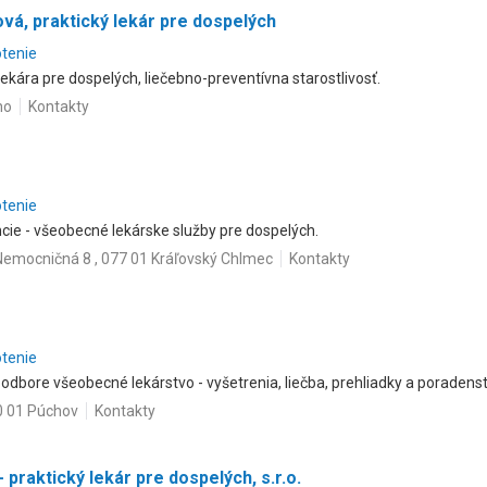
vá, praktický lekár pre dospelých
otenie
ekára pre dospelých, liečebno-preventívna starostlivosť.
no
Kontakty
otenie
ie - všeobecné lekárske služby pre dospelých.
Nemocničná 8 , 077 01 Kráľovský Chlmec
Kontakty
otenie
 odbore všeobecné lekárstvo - vyšetrenia, liečba, prehliadky a poradens
0 01 Púchov
Kontakty
 praktický lekár pre dospelých, s.r.o.