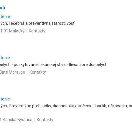
ová
otenie
ých, liečebná a preventívna starostlivosť.
01 01 Malacky
Kontakty
otenie
lých - poskytovanie lekárskej starostlivosti pre dospelých.
Zlaté Moravce
Kontakty
otenie
lých. Preventívne prehliadky, diagnostika a liečenie chorôb, očkovania, 
1 Banská Bystrica
Kontakty