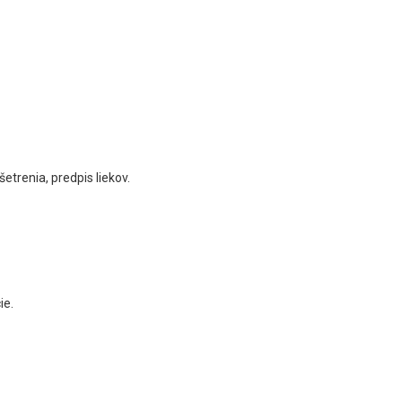
etrenia, predpis liekov.
ie.