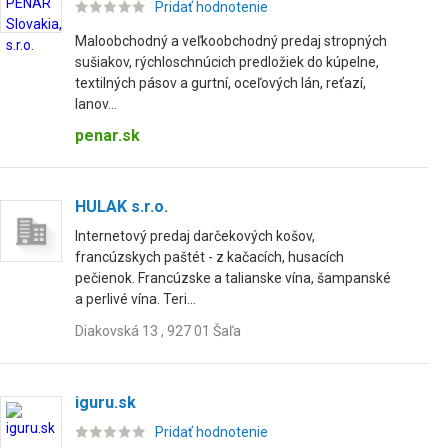
Pridať hodnotenie
Maloobchodný a veľkoobchodný predaj stropných
sušiakov, rýchloschnúcich predložiek do kúpelne,
textilných pásov a gurtní, oceľových lán, reťazí,
lanov...
penar.sk
HULAK s.r.o.
Internetový predaj darčekových košov,
francúzskych paštét - z kačacích, husacích
pečienok. Francúzske a talianske vína, šampanské
a perlivé vína. Teri...
Diakovská 13 , 927 01 Šaľa
iguru.sk
Pridať hodnotenie