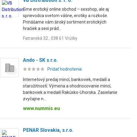
VB Distribution s. r. o.
Sme erotický online obchod – sexshop, ale aj
sprievodca svetom vášne, erotiky a rozkoše.
Prinášame vám široký sortiment erotických
hračiek a sexi prád...
Fatranská 32 , 038 61 Vrútky
Ando - SK s.r.o.
Pridať hodnotenie
Internetový predaj mincí, bankoviek, medailí a
starožitností. Výmena a ohodnocovanie mincí,
bankoviek a medailí Rakúsko-Uhorska. Zasielanie
zvyčajne n...
www.nummis.eu
PENAR Slovakia, s.r.o.