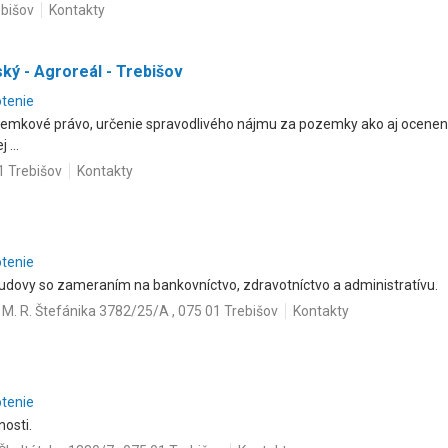
ebišov
Kontakty
ský - Agroreál - Trebišov
otenie
zemkové právo, určenie spravodlivého nájmu za pozemky ako aj ocenen
 ...
1 Trebišov
Kontakty
otenie
udovy so zameraním na bankovníctvo, zdravotníctvo a administratívu.
M. R. Štefánika 3782/25/A , 075 01 Trebišov
Kontakty
otenie
nosti.