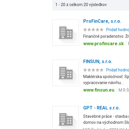
1 - 20 z celkom 20 výsledkov
ProFinCare, s.r.o.
Pridať hodn
Finančné poradenstvo. Ži
www.profincare.sk
FINSUN, s.r.o.
Pridať hodn
Maklérska spoločnosť. Spr
vypracovanie návrhu...
www.finsun.eu
M.R.Š
GPT - REAL s.r.o.
Stavebné práce - stavba 
domov na východnom Slo