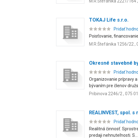
M.R.Štefánika 2221/164 ,
TOKAJ Life s.r.o.
Pridať hodn
Poisťovanie, financovanie
M.R.Štefánika 1256/22 , 
Okresné stavebné by
Pridať hodn
Organizovanie prípravy a
bývaním pre členov družst
Pribinova 2246/2 , 075 0
REALINVEST, spol. s r
Pridať hodn
Realitná činnosť. Sprost
predaji nehnuteľnosti. S...