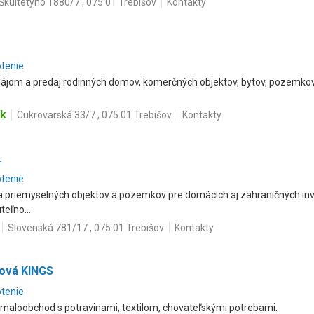
Škultétyho 1880/7 , 075 01 Trebišov
Kontakty
otenie
enájom a predaj rodinných domov, komerčných objektov, bytov, pozemkov
sk
Cukrovarská 33/7 , 075 01 Trebišov
Kontakty
.
otenie
 priemyselných objektov a pozemkov pre domácich aj zahraničných inve
eľno...
Slovenská 781/17 , 075 01 Trebišov
Kontakty
ová KINGS
otenie
maloobchod s potravinami, textilom, chovateľskými potrebami.