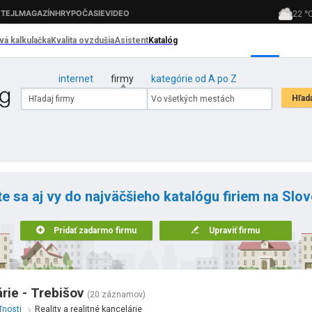
internet
firmy
kategórie od A po Z
te sa aj vy do najväčšieho katalógu firiem na Slo
Pridať zadarmo firmu
Upraviť firmu
árie - Trebišov
(20 záznamov)
ľnosti
Reality a realitné kancelárie