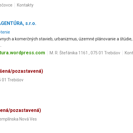
Sečovce
Kontakty
ENTÚRA, s.r.o.
otenie
ívnych a komerčných stavieb, urbanizmus, územné plánovanie a štúdie,
.
ntura.wordpress.com
M. R. Štefánika 1161 , 075 01 Trebišov
Kont
ušená/pozastavená)
5 01 Trebišov
šená/pozastavená)
Zemplínska Nová Ves