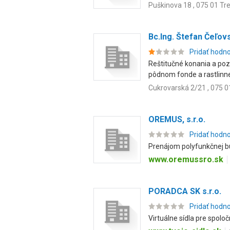
Puškinova 18 , 075 01 Tr
Bc.Ing. Štefan Čeľov
Pridať hodn
Reštitučné konania a po
pôdnom fonde a rastlinnej
Cukrovarská 2/21 , 075 0
OREMUS, s.r.o.
Pridať hodn
Prenájom polyfunkčnej b
www.oremussro.sk
PORADCA SK s.r.o.
Pridať hodn
Virtuálne sídla pre spoloč