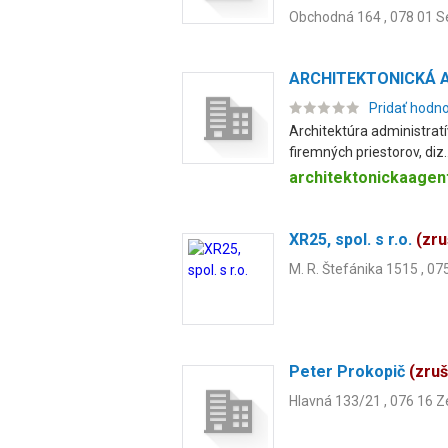
Obchodná 164 , 078 01 
ARCHITEKTONICKÁ AG
Pridať hodn
Architektúra administrat
firemných priestorov, diz..
architektonickaage
XR25, spol. s r.o.
(zr
M. R. Štefánika 1515 , 07
Peter Prokopič
(zru
Hlavná 133/21 , 076 16 