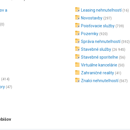
ov a
Leasing nehnuteľností
(16)
Novostavby
(297)
(0)
Poisťovacie služby
(739)
Pozemky
(920)
Správa nehnuteľností
(592)
Stavebné služby
(26 945)
Stavebné sporiteľne
(56)
Virtuálne kancelárie
(50)
Zahraničné reality
(41)
m
(414)
Znalci nehnuteľností
(567)
ory
(47)
ebišov