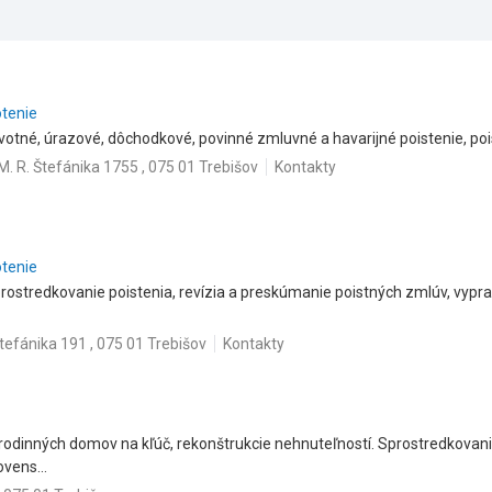
otenie
votné, úrazové, dôchodkové, povinné zmluvné a havarijné poistenie, poi
M. R. Štefánika 1755 , 075 01 Trebišov
Kontakty
otenie
ostredkovanie poistenia, revízia a preskúmanie poistných zmlúv, vyprac
tefánika 191 , 075 01 Trebišov
Kontakty
rodinných domov na kľúč, rekonštrukcie nehnuteľností. Sprostredkovan
vens...