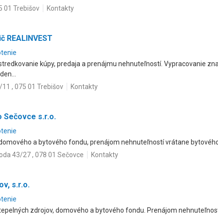
5 01 Trebišov
Kontakty
vič REALINVEST
otenie
ostredkovanie kúpy, predaja a prenájmu nehnuteľností. Vypracovanie z
den...
11 , 075 01 Trebišov
Kontakty
 Sečovce s.r.o.
otenie
 domového a bytového fondu, prenájom nehnuteľností vrátane bytovéh
toda 43/27 , 078 01 Sečovce
Kontakty
v, s.r.o.
otenie
 tepelných zdrojov, domového a bytového fondu. Prenájom nehnuteľnos