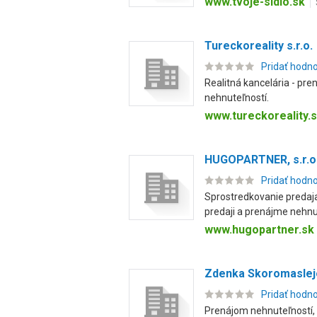
www.tvoje-sidlo.sk
Tureckoreality s.r.o.
Pridať hodn
Realitná kancelária - pr
nehnuteľností.
www.tureckoreality.
HUGOPARTNER, s.r.o
Pridať hodn
Sprostredkovanie predaja
predaji a prenájme nehnut
www.hugopartner.sk
Zdenka Skoromaslej
Pridať hodn
Prenájom nehnuteľností, 