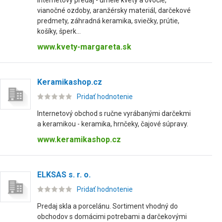
Internetový predaj - umelé kvety a ovocie,
vianočné ozdoby, aranžérsky materiál, darčekové
predmety, záhradná keramika, sviečky, prútie,
košíky, šperk...
www.kvety-margareta.sk
Keramikashop.cz
Pridať hodnotenie
Internetový obchod s ručne vyrábanými darčekmi
a keramikou - keramika, hrnčeky, čajové súpravy.
www.keramikashop.cz
ELKSAS s. r. o.
Pridať hodnotenie
Predaj skla a porcelánu. Sortiment vhodný do
obchodov s domácimi potrebami a darčekovými