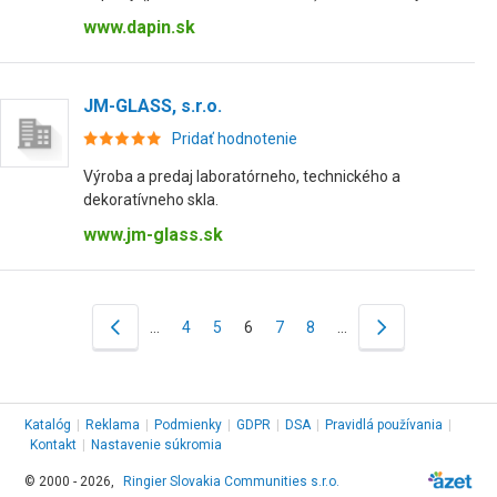
www.dapin.sk
JM-GLASS, s.r.o.
Pridať hodnotenie
Výroba a predaj laboratórneho, technického a
dekoratívneho skla.
www.jm-glass.sk
…
4
5
6
7
8
…
Katalóg
|
Reklama
|
Podmienky
|
GDPR
|
DSA
|
Pravidlá používania
|
Kontakt
|
Nastavenie súkromia
© 2000 - 2026,
Ringier Slovakia Communities s.r.o.