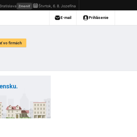
vensku.