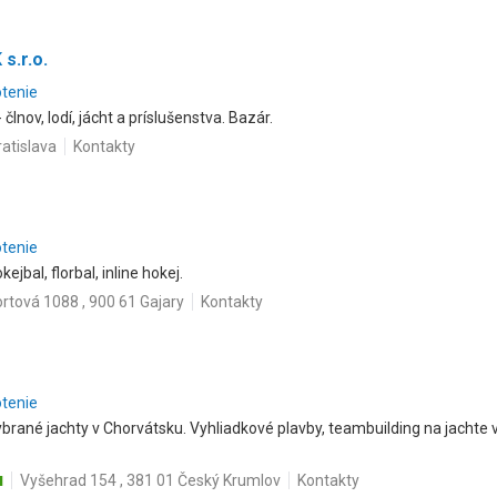
s.r.o.
otenie
 člnov, lodí, jácht a príslušenstva. Bazár.
ratislava
Kontakty
otenie
ejbal, florbal, inline hokej.
rtová 1088 , 900 61 Gajary
Kontakty
otenie
rané jachty v Chorvátsku. Vyhliadkové plavby, teambuilding na jachte v
u
Vyšehrad 154 , 381 01 Český Krumlov
Kontakty