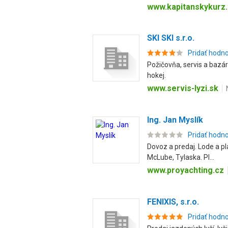
www.kapitanskykurz
SKI SKI s.r.o.
Pridať hodn
Požičovňa, servis a bazár 
hokej.
www.servis-lyzi.sk
Ing. Jan Myslík
Pridať hodn
Dovoz a predaj. Lode a pl
McLube, Tylaska. Pl...
www.proyachting.cz
FENIXIS, s.r.o.
Pridať hodn