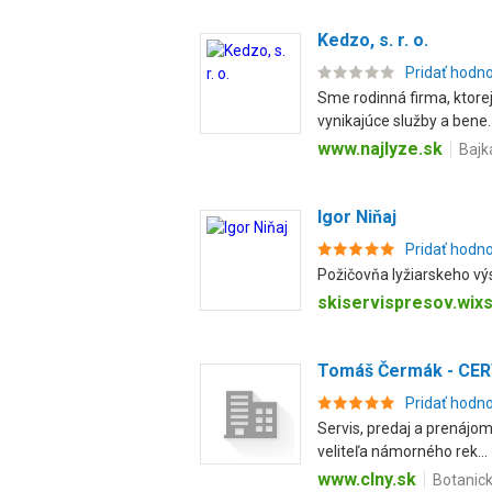
Kedzo, s. r. o.
Pridať hodn
Sme rodinná firma, ktore
vynikajúce služby a bene..
www.najlyze.sk
Bajk
Igor Niňaj
Pridať hodn
Požičovňa lyžiarskeho výs
skiservispresov.wix
Tomáš Čermák - CE
Pridať hodn
Servis, predaj a prenájom
veliteľa námorného rek...
www.clny.sk
Botanick