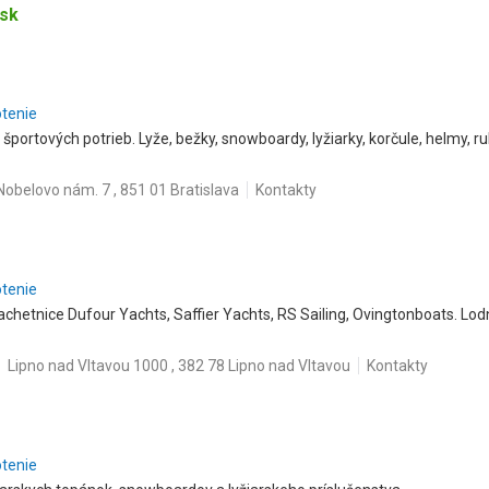
.sk
otenie
športových potrieb. Lyže, bežky, snowboardy, lyžiarky, korčule, helmy, ru
Nobelovo nám. 7 , 851 01 Bratislava
Kontakty
otenie
achetnice Dufour Yachts, Saffier Yachts, RS Sailing, Ovingtonboats. Lod
Lipno nad Vltavou 1000 , 382 78 Lipno nad Vltavou
Kontakty
otenie