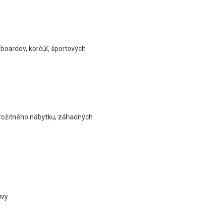
owboardov, korčúľ, športových
arožitného nábytku, záhadných
vy.