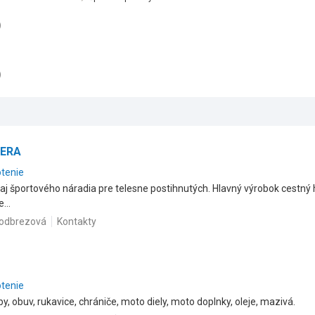
)
)
PERA
otenie
j športového náradia pre telesne postihnutých. Hlavný výrobok cestný h
...
Podbrezová
Kontakty
otenie
by, obuv, rukavice, chrániče, moto diely, moto doplnky, oleje, mazivá.