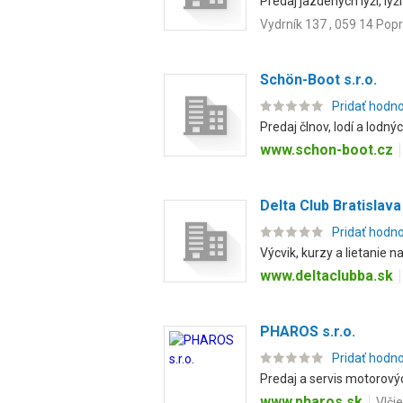
Predaj jazdených lyží, ly
Vydrník 137 , 059 14 Pop
Schön-Boot s.r.o.
Pridať hodn
Predaj člnov, lodí a lodn
www.schon-boot.cz
Delta Club Bratislava
Pridať hodn
Výcvik, kurzy a lietanie 
www.deltaclubba.sk
PHAROS s.r.o.
Pridať hodn
Predaj a servis motorovýc
www.pharos.sk
Vlčie