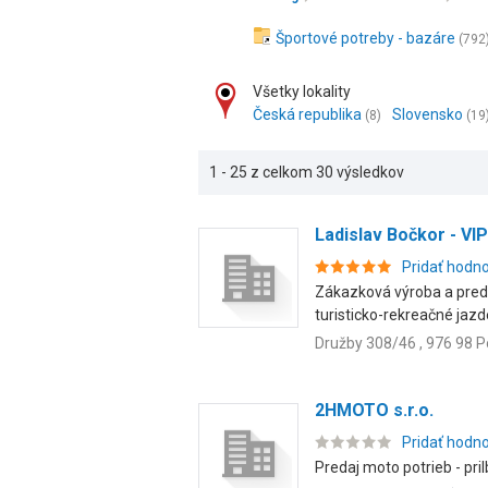
Športové potreby - bazáre
(792
Všetky lokality
Česká republika
Slovensko
(8)
(19
1 - 25 z celkom 30 výsledkov
Ladislav Bočkor - VI
Pridať hodn
Zákazková výroba a preda
turisticko-rekreačné jazde
Družby 308/46 , 976 98 
2HMOTO s.r.o.
Pridať hodn
Predaj moto potrieb - pril