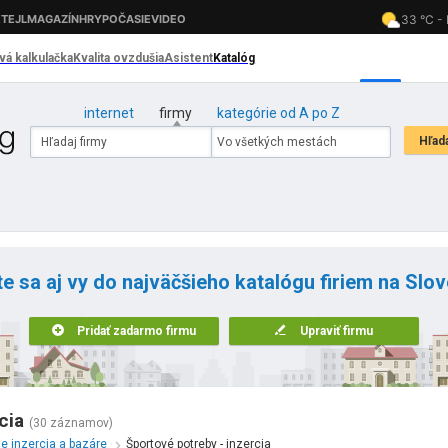
internet
firmy
kategórie od A po Z
te sa aj vy do najväčšieho katalógu firiem na Slo
Pridať zadarmo firmu
Upraviť firmu
cia
(30 záznamov)
ne inzercia a bazáre
Športové potreby - inzercia