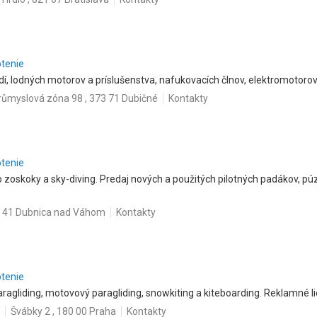
otenie
dí, lodných motorov a príslušenstva, nafukovacích člnov, elektromotorov
růmyslová zóna 98 , 373 71 Dubičné
Kontakty
otenie
zoskoky a sky-diving. Predaj nových a použitých pilotných padákov, púz
18 41 Dubnica nad Váhom
Kontakty
otenie
ragliding, motovový paragliding, snowkiting a kiteboarding. Reklamné li
Švábky 2 , 180 00 Praha
Kontakty