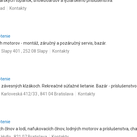
žiarskych topánok, snowboardov a lyžiarskeho príslušenstva.
rad
Kontakty
otenie
ých motorov - montáž, záručný a pozáručný servis, bazár.
Slapy 401 , 252 08 Slapy
Kontakty
otenie
na závesných klzákoch. Rekreačné súťažné lietanie. Bazár - príslušenstvo
Karloveská 412/33 , 841 04 Bratislava
Kontakty
otenie
h člnov a lodí, nafukovacích člnov, lodných motorov a príslušenstva, cha
 Hrdlo , 821 07 Bratislava
Kontakty