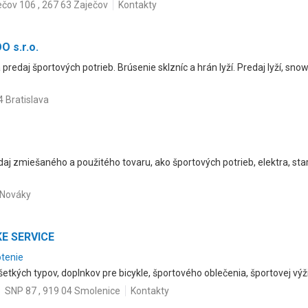
ečov 106 , 267 63 Zaječov
Kontakty
O s.r.o.
 predaj športových potrieb. Brúsenie sklzníc a hrán lyží. Predaj lyží, sn
4 Bratislava
daj zmiešaného a použitého tovaru, ako športových potrieb, elektra, st
1 Nováky
KE SERVICE
otenie
všetkých typov, doplnkov pre bicykle, športového oblečenia, športovej výži
SNP 87 , 919 04 Smolenice
Kontakty