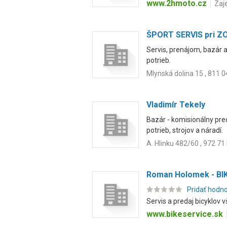
www.2hmoto.cz
Zaj
ŠPORT SERVIS pri ZO
Servis, prenájom, bazár a
potrieb.
Mlynská dolina 15 , 811 0
Vladimír Tekely
Bazár - komisionálny pre
potrieb, strojov a náradí.
A. Hlinku 482/60 , 972 7
Roman Holomek - BI
Pridať hodn
Servis a predaj bicyklov 
www.bikeservice.sk