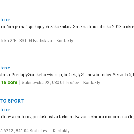
otenie
j cieľom je mať spokojných zákazníkov. Sme na trhu od roku 2013 a ok
.
alská 2/B , 831 04 Bratislava
Kontakty
otenie
troja. Predaj lyžiarskeho výstroja, bežiek, lyží, snowboardov. Servis lyží
site.com
Sabinovská 92 , 080 01 Prešov
Kontakty
RTO SPORT
otenie
 člnov a motorov, príslušenstva k člnom. Bazár s člnmi a motormi na čln
á 6212 , 841 04 Bratislava
Kontakty