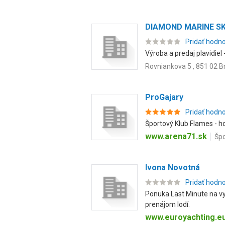
DIAMOND MARINE SK 
Pridať hodn
Výroba a predaj plavidiel -
Rovniankova 5 , 851 02 B
ProGajary
Pridať hodn
Športový Klub Flames - hok
www.arena71.sk
Špo
Ivona Novotná
Pridať hodn
Ponuka Last Minute na vyb
prenájom lodí.
www.euroyachting.e