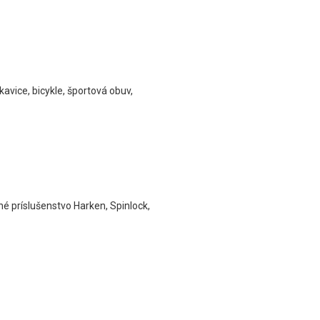
kavice, bicykle, športová obuv,
né príslušenstvo Harken, Spinlock,