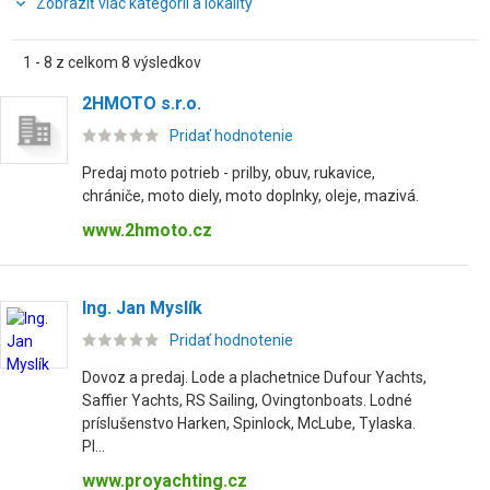
Zobraziť viac kategórií a lokality
1 - 8 z celkom 8 výsledkov
2HMOTO s.r.o.
Pridať hodnotenie
Predaj moto potrieb - prilby, obuv, rukavice,
chrániče, moto diely, moto doplnky, oleje, mazivá.
www.2hmoto.cz
Ing. Jan Myslík
Pridať hodnotenie
Dovoz a predaj. Lode a plachetnice Dufour Yachts,
Saffier Yachts, RS Sailing, Ovingtonboats. Lodné
príslušenstvo Harken, Spinlock, McLube, Tylaska.
Pl...
www.proyachting.cz