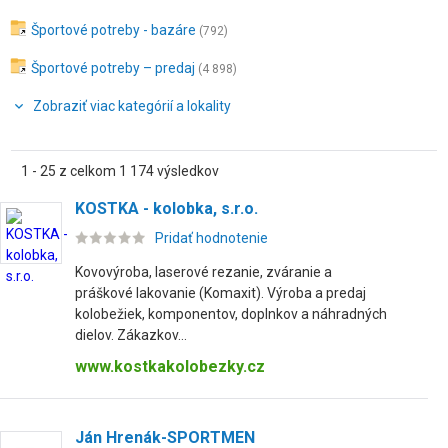
Športové potreby - bazáre
(792)
Športové potreby – predaj
(4 898)
Zobraziť viac kategórií a lokality
1 - 25 z celkom 1 174 výsledkov
KOSTKA - kolobka, s.r.o.
Pridať hodnotenie
Kovovýroba, laserové rezanie, zváranie a
práškové lakovanie (Komaxit). Výroba a predaj
kolobežiek, komponentov, doplnkov a náhradných
dielov. Zákazkov...
www.kostkakolobezky.cz
Ján Hrenák-SPORTMEN