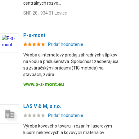
centrálnych rozvo...
SNP 28 , 934 01 Levice
P-s-mont
Pridať hodnotenie
Výroba a internetový predaj záhradných stĺpikov
na vodu a príslušenstva. Spoločnosť zaoberajúca
sa zváračskými prácami (TIG metóda) na
stavbách, zvára...
www.p-s-mont.eu
LAS V & M, s.r.o.
Pridať hodnotenie
Výroba kovového tovaru - rezaním laserovým
lúčom nekovových a kovových materiálov.