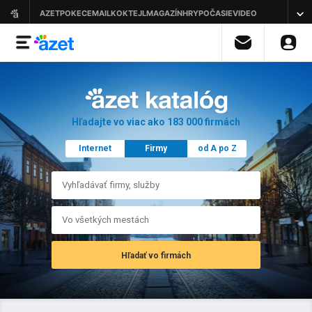
Hľadajte vo viac ako 183 000 firmách
Internet
Firmy
od A po Z