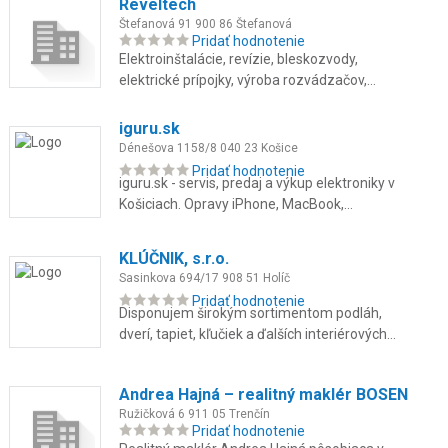
Reveltech
Štefanová 91 900 86 Štefanová
Pridať hodnotenie
Elektroinštalácie, revízie, bleskozvody,
elektrické prípojky, výroba rozvádzačov,
svietidlá, vstupné systémy, poruchy.
iguru.sk
Dénešova 1158/8 040 23 Košice
Pridať hodnotenie
iguru.sk - servis, predaj a výkup elektroniky v
Košiciach. Opravy iPhone, MacBook,
Samsung aj konzol na počkanie. Použité
zariadenia so zárukou až 24 ...
KLÚČNIK, s.r.o.
Sasinkova 694/17 908 51 Holíč
Pridať hodnotenie
Disponujem širokým sortimentom podláh,
dverí, tapiet, kľučiek a ďalších interiérových
doplnkov, tieniacej techniky ako sú žalúzie,
rolety, sieťky, von...
Andrea Hajná – realitný maklér BOSEN
Ružičková 6 911 05 Trenčín
Pridať hodnotenie