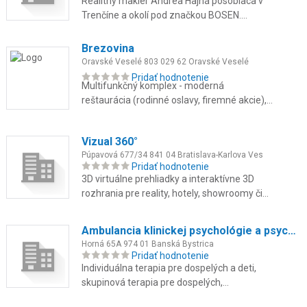
Realitný maklér Andrea Hajná pôsobiaca v
Trenčíne a okolí pod značkou BOSEN.
Sprostredkovanie predaja a prenájmu
nehnuteľností, poradenstvo a oceňov...
Brezovina
Oravské Veselé 803 029 62 Oravské Veselé
Pridať hodnotenie
Multifunkčný komplex - moderná
reštaurácia (rodinné oslavy, firemné akcie),
súkromné wellness, špičkové fitness,
ubytovanie v lone prírody.
Vizual 360°
Púpavová 677/34 841 04 Bratislava-Karlova Ves
Pridať hodnotenie
3D virtuálne prehliadky a interaktívne 3D
rozhrania pre reality, hotely, showroomy či
reštaurácie. Pôsobíme v Bratislave a širšom
okolí. Pomôžeme vám ...
Ambulancia klinickej psychológie a psychoterapie
Horná 65A 974 01 Banská Bystrica
Pridať hodnotenie
Individuálna terapia pre dospelých a deti,
skupinová terapia pre dospelých,
psychodiagnostika, krízová intervencia a