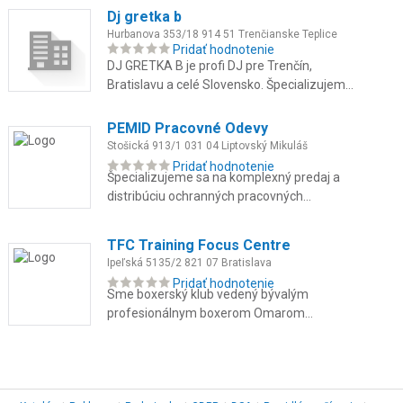
poradenstvo.
Dj gretka b
Hurbanova 353/18 914 51 Trenčianske Teplice
Pridať hodnotenie
DJ GRETKA B je profi DJ pre Trenčín,
Bratislavu a celé Slovensko. Špecializujem
sa na svadby, stužkové, oslavy a firemné
večierky. Som multižánrová DJ...
PEMID Pracovné Odevy
Stošická 913/1 031 04 Liptovský Mikuláš
Pridať hodnotenie
Špecializujeme sa na komplexný predaj a
distribúciu ochranných pracovných
prostriedkov, odolných pracovných odevov
pre náročné prevádzky, reflexné ode...
TFC Training Focus Centre
Ipeľská 5135/2 821 07 Bratislava
Pridať hodnotenie
Sme boxerský klub vedený bývalým
profesionálnym boxerom Omarom
Ahmadom, kde spájame skúsenosti z ringu
s individuálnym prístupom ku každému
členovi. T...