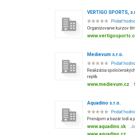
VERTIGO SPORTS, s.r
Pridať hodn
Organizovanie kurzov tímo
www.vertigosports.c
Medievum s.r.o.
Pridať hodn
Realizácia spoločenských 
replík.
www.medievum.cz
Aquadino s.r.o.
Pridať hodn
Prenájom a bazár lodí a j
www.aquadino.sk
Ji
www.aquadino.cz