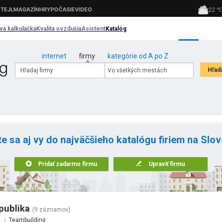
internet
firmy
kategórie od A po Z
te sa aj vy do najväčšieho katalógu firiem na Slo
Pridať zadarmo firmu
Upraviť firmu
publika
(9 záznamov)
y
Teambuilding