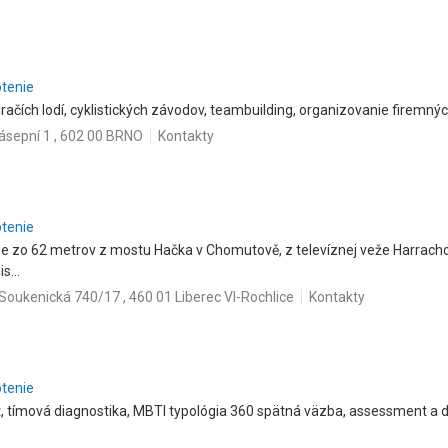
otenie
čích lodí, cyklistických závodov, teambuilding, organizovanie firemných
sepní 1 , 602 00 BRNO
Kontakty
otenie
 zo 62 metrov z mostu Hačka v Chomutově, z televíznej veže Harrachov
s...
Soukenická 740/17 , 460 01 Liberec VI-Rochlice
Kontakty
otenie
t, tímová diagnostika, MBTI typológia 360 spätná väzba, assessment a 