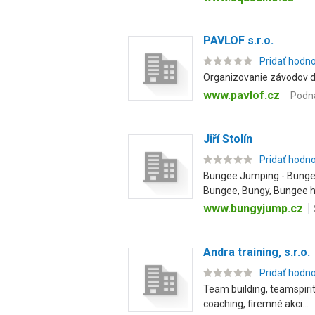
PAVLOF s.r.o.
Pridať hodn
Organizovanie závodov dra
www.pavlof.cz
Podná
Jiří Stolín
Pridať hodn
Bungee Jumping - Bungee
Bungee, Bungy, Bungee hi
www.bungyjump.cz
Andra training, s.r.o.
Pridať hodn
Team building, teamspiri
coaching, firemné akci...