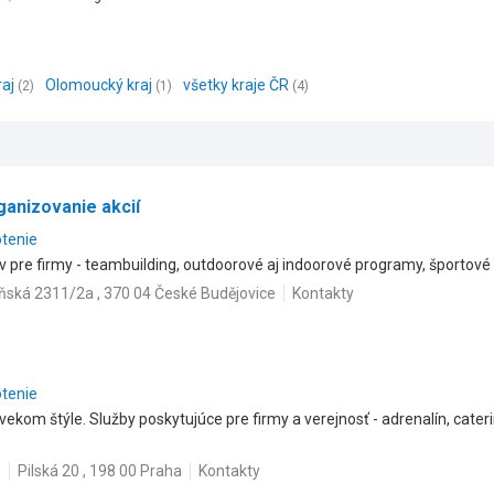
raj
Olomoucký kraj
všetky kraje ČR
(2)
(1)
(4)
ganizovanie akcií
otenie
re firmy - teambuilding, outdoorové aj indoorové programy, športové ak
ňská 2311/2a , 370 04 České Budějovice
Kontakty
otenie
ekom štýle. Služby poskytujúce pre firmy a verejnosť - adrenalín, cater
z
Pilská 20 , 198 00 Praha
Kontakty