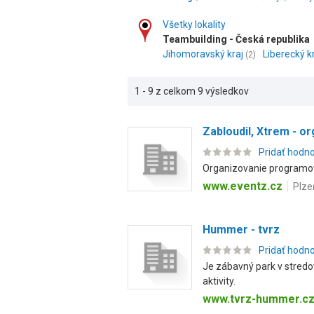
Všetky lokality
Teambuilding - Česká republika
Jihomoravský kraj
Liberecký k
(2)
1 - 9 z celkom 9 výsledkov
Zabloudil, Xtrem - or
Pridať hodn
Organizovanie programov p
www.eventz.cz
Plze
Hummer - tvrz
Pridať hodn
Je zábavný park v stredov
aktivity.
www.tvrz-hummer.c