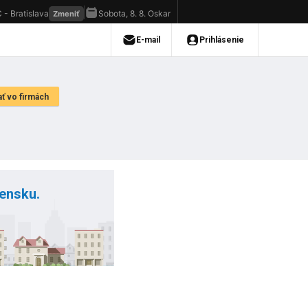
vensku.