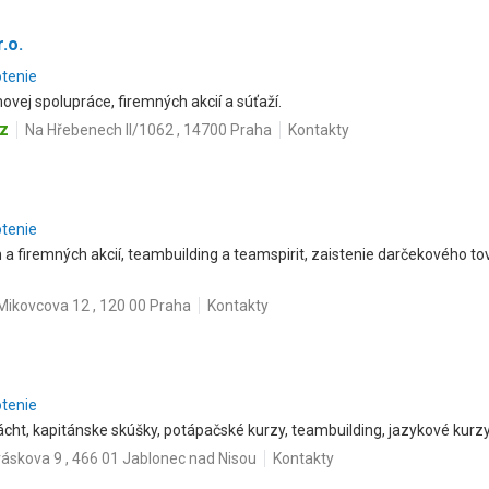
.o.
otenie
vej spolupráce, firemných akcií a súťaží.
z
Na Hřebenech II/1062 , 14700 Praha
Kontakty
otenie
a firemných akcií, teambuilding a teamspirit, zaistenie darčekového to
Mikovcova 12 , 120 00 Praha
Kontakty
otenie
ácht, kapitánske skúšky, potápačské kurzy, teambuilding, jazykové kurz
ráskova 9 , 466 01 Jablonec nad Nisou
Kontakty