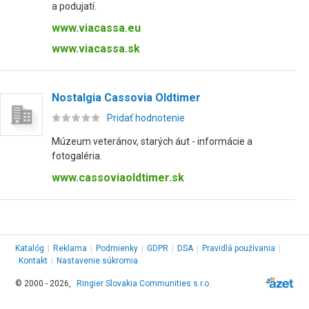
a podujatí.
www.viacassa.eu
www.viacassa.sk
Nostalgia Cassovia Oldtimer
Pridať hodnotenie
Múzeum veteránov, starých áut - informácie a
fotogaléria.
www.cassoviaoldtimer.sk
Katalóg
|
Reklama
|
Podmienky
|
GDPR
|
DSA
|
Pravidlá používania
|
Kontakt
|
Nastavenie súkromia
© 2000 - 2026,
Ringier Slovakia Communities s.r.o.