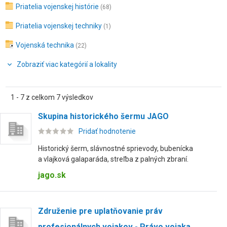
Priatelia vojenskej histórie
(68)
Priatelia vojenskej techniky
(1)
Vojenská technika
(22)
Zobraziť viac kategórií a lokality
1 - 7 z celkom 7 výsledkov
Skupina historického šermu JAGO
Pridať hodnotenie
Historický šerm, slávnostné sprievody, bubenícka
a vlajková galaparáda, streľba z palných zbraní.
jago.sk
Združenie pre uplatňovanie práv
profesionálnych vojakov - Právo vojaka