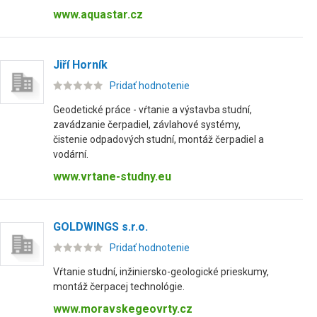
www.aquastar.cz
Jiří Horník
Pridať hodnotenie
Geodetické práce - vŕtanie a výstavba studní,
zavádzanie čerpadiel, závlahové systémy,
čistenie odpadových studní, montáž čerpadiel a
vodární.
www.vrtane-studny.eu
GOLDWINGS s.r.o.
Pridať hodnotenie
Vŕtanie studní, inžiniersko-geologické prieskumy,
montáž čerpacej technológie.
www.moravskegeovrty.cz