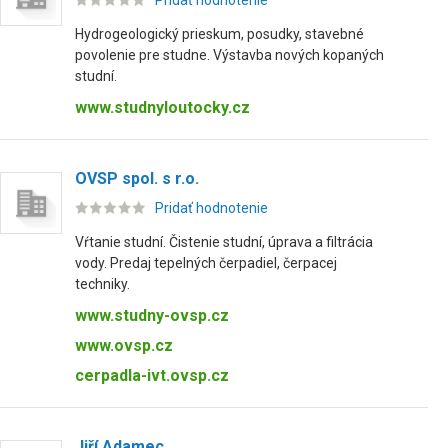
Pridať hodnotenie
Hydrogeologický prieskum, posudky, stavebné
povolenie pre studne. Výstavba nových kopaných
studní.
www.studnyloutocky.cz
OVSP spol. s r.o.
Pridať hodnotenie
Vŕtanie studní. Čistenie studní, úprava a filtrácia
vody. Predaj tepelných čerpadiel, čerpacej
techniky.
www.studny-ovsp.cz
www.ovsp.cz
cerpadla-ivt.ovsp.cz
Jiří Adamec