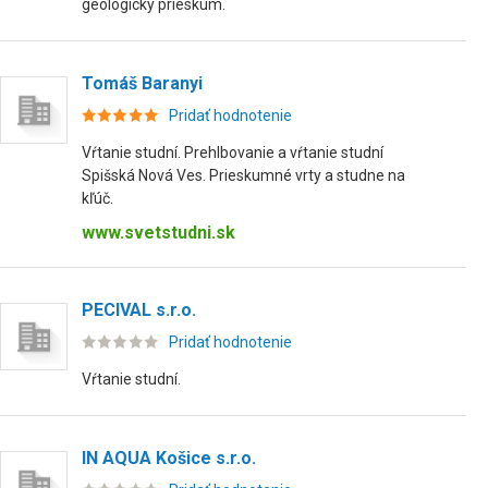
geologický prieskum.
Tomáš Baranyi
Pridať hodnotenie
Vŕtanie studní. Prehlbovanie a vŕtanie studní
Spišská Nová Ves. Prieskumné vrty a studne na
kľúč.
www.svetstudni.sk
PECIVAL s.r.o.
Pridať hodnotenie
Vŕtanie studní.
IN AQUA Košice s.r.o.