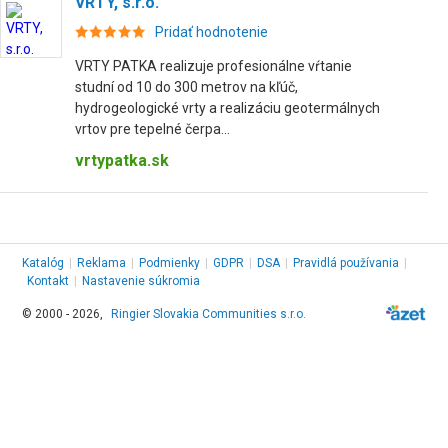
VRTY, s.r.o.
Pridať hodnotenie
VRTY PATKA realizuje profesionálne vŕtanie
studní od 10 do 300 metrov na kľúč,
hydrogeologické vrty a realizáciu geotermálnych
vrtov pre tepelné čerpa...
vrtypatka.sk
Katalóg
|
Reklama
|
Podmienky
|
GDPR
|
DSA
|
Pravidlá používania
|
Kontakt
|
Nastavenie súkromia
© 2000 - 2026,
Ringier Slovakia Communities s.r.o.