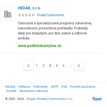
HEDAK, s.r.o.
Pridať hodnotenie
Celoročné a špecializované programy zdravotnej
starostlivosti, preventívne prehliadky. Praktický
lekár pre dospelých, pre deti, zubné a odborné
ambula...
www.poliklinikamytna.sk
1
2
3
4
5
…
Katalóg
|
Reklama
|
Podmienky
|
GDPR
|
DSA
|
Pravidlá používania
|
Kontakt
|
Nastavenie súkromia
© 2000 - 2026,
Ringier Slovakia Communities s.r.o.