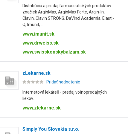
Distribúcia a predaj farmaceutických produktov
značiek ArginMax, ArginMax Forte, Argin-In,
Clavin, Clavin STRONG, DaVinci Academia, Elasti-
Q, Imunit, ...
www.imunit.sk
www.drweiss.sk
www.swisskonskybalzam.sk
zLekarne.sk
Pridať hodnotenie
Internetová lekáreň - predaj voľnopredajných
liekov.
www.zlekarne.sk
Simply You Slovakia s.r.o.