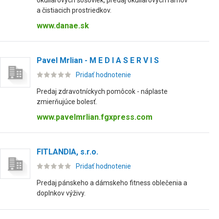
okuliarových šošoviek, predaj okuliarových rámov
a čistiacich prostriedkov.
www.danae.sk
Pavel Mrlian - M E D I A S E R V I S
Pridať hodnotenie
Predaj zdravotníckych pomôcok - náplaste
zmierňujúce bolesť.
www.pavelmrlian.fgxpress.com
FITLANDIA, s.r.o.
Pridať hodnotenie
Predaj pánskeho a dámskeho fitness oblečenia a
doplnkov výživy.