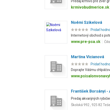
Predaj krmivo pre zver gr
krmivobudmerice.sk
Noémi Szikelová
Pridať hodn
Internetový obchod s po
www.pre-psa.sk
Čil
Martina Vicianová
Pridať hodn
Doprajte Vášmu chlpáčoví 
www.psisalonvonavy
František Borsányi -
Predaj akvarijných rybiči
Školská 992 , 925 82 Teš