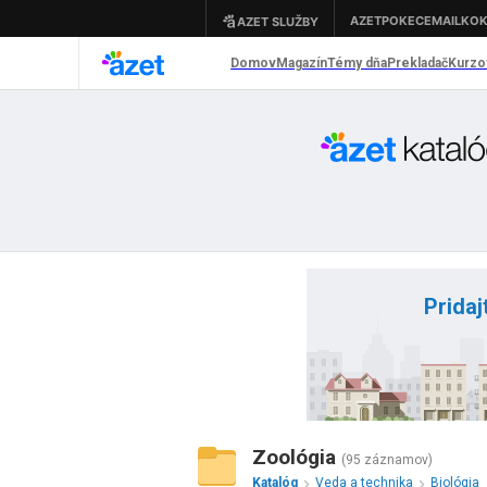
Pridaj
Zoológia
(95 záznamov)
Katalóg
Veda a technika
Biológia