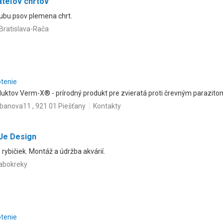
ateľov chrtov
ubu psov plemena chrt.
Bratislava-Rača
otenie
duktov Verm-X® - prírodný produkt pre zvieratá proti črevným parazito
banova11 , 921 01 Piešťany
Kontakty
Je Design
 rybičiek. Montáž a údržba akvárií.
Žabokreky
otenie