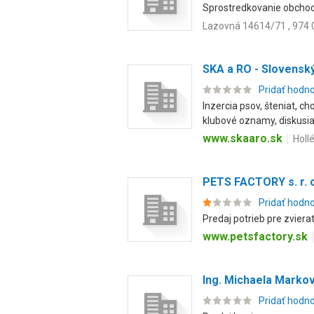
Sprostredkovanie obchodu
Lazovná 14614/71 , 974 
SKA a RO - Slovenský
Pridať hodn
Inzercia psov, šteniat, c
klubové oznamy, diskusia.
www.skaaro.sk
Holl
PETS FACTORY s. r. 
Pridať hodn
Predaj potrieb pre zvierat
www.petsfactory.sk
Ing. Michaela Marko
Pridať hodn