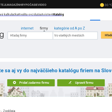
internet
firmy
kategórie od A po Z
te sa aj vy do najväčšieho katalógu firiem na Slo
Pridať zadarmo firmu
Upraviť firmu
Zoológia