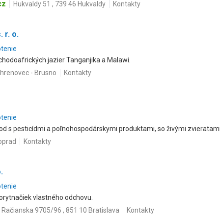
cz
Hukvaldy 51 , 739 46 Hukvaldy
Kontakty
 r. o.
otenie
ýchodoafrických jazier Tanganjika a Malawi.
Chrenovec - Brusno
Kontakty
otenie
d s pesticídmi a poľnohospodárskymi produktami, so živými zvieratam
Poprad
Kontakty
.
otenie
rytnačiek vlastného odchovu.
Račianska 9705/96 , 851 10 Bratislava
Kontakty