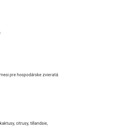
.
zmesi pre hospodárske zvieratá.
ktusy, citrusy, tillandsie,