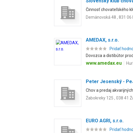
Slovenský klub chov
Činnosť chovateľského kl
Demänovská 48 , 831 06 
AMEDAX, s.r.o.
Pridať hodn
Dovozca a distibútor pro
www.amedax.eu
Hur
Peter Jesenský - Pe
Chov a predaj akvarijných
Žabokreky 125 , 038 41 
EURO AGRI, s.r.o.
Pridať hodn