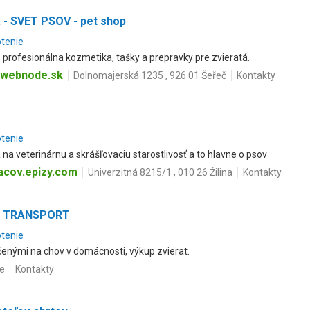
 - SVET PSOV - pet shop
otenie
, profesionálna kozmetika, tašky a prepravky pre zvieratá.
.webnode.sk
Dolnomajerská 1235 , 926 01 Šeřeč
Kontakty
otenie
a veterinárnu a skrášľovaciu starostlivosť a to hlavne o psov
pacov.epizy.com
Univerzitná 8215/1 , 010 26 Žilina
Kontakty
AL TRANSPORT
otenie
enými na chov v domácnosti, výkup zvierat.
ce
Kontakty