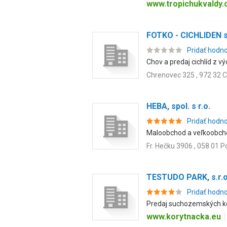
www.tropichukvaldy.
FOTKO - CICHLIDEN s.
Pridať hodn
Chov a predaj cichlíd z v
Chrenovec 325 , 972 32 
HEBA, spol. s r.o.
Pridať hodn
Maloobchod a veľkoobcho
Fr. Hečku 3906 , 058 01 
TESTUDO PARK, s.r.o
Pridať hodn
Predaj suchozemských ko
www.korytnacka.eu