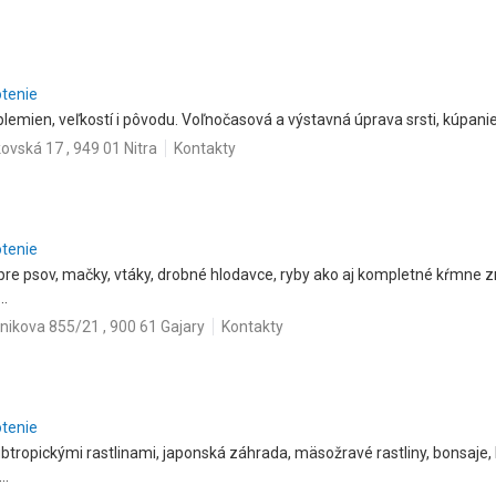
otenie
lemien, veľkostí i pôvodu. Voľnočasová a výstavná úprava srsti, kúpanie
vská 17 , 949 01 Nitra
Kontakty
otenie
 pre psov, mačky, vtáky, drobné hlodavce, ryby ako aj kompletné kŕmne 
..
nikova 855/21 , 900 61 Gajary
Kontakty
otenie
btropickými rastlinami, japonská záhrada, mäsožravé rastliny, bonsaje, ka
..