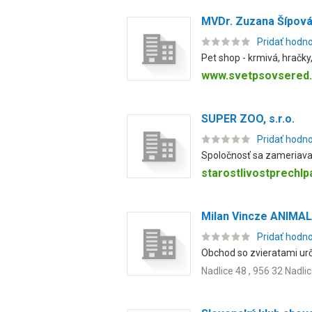
MVDr. Zuzana Šípová
Pridať hodn
Pet shop - krmivá, hračky
www.svetpsovsered
SUPER ZOO, s.r.o.
Pridať hodn
Spoločnosť sa zameriava n
starostlivostprechl
Milan Vincze ANIM
Pridať hodn
Obchod so zvieratami urč
Nadlice 48 , 956 32 Nadli