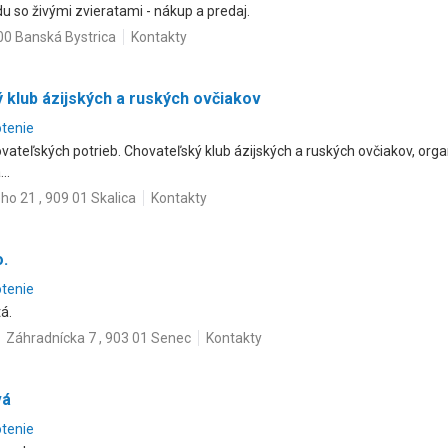
 so živými zvieratami - nákup a predaj.
00 Banská Bystrica
Kontakty
 klub ázijských a ruských ovčiakov
otenie
hovateľských potrieb. Chovateľský klub ázijských a ruských ovčiakov, org
..
ého 21 , 909 01 Skalica
Kontakty
o.
otenie
á.
Záhradnícka 7 , 903 01 Senec
Kontakty
vá
otenie