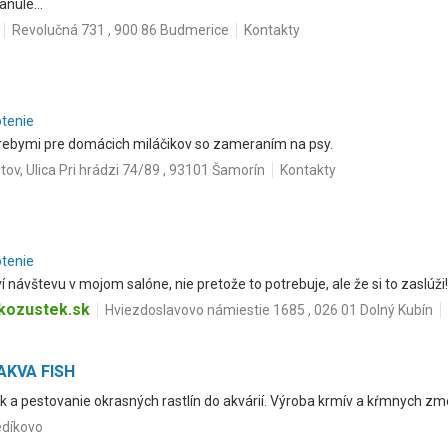
anule...
Revolučná 731 , 900 86 Budmerice
Kontakty
otenie
trebymi pre domácich miláčikov so zameraním na psy.
istov, Ulica Pri hrádzi 74/89 , 93101 Šamorín
Kontakty
otenie
návštevu v mojom salóne, nie pretože to potrebuje, ale že si to zaslúži!
kozustek.sk
Hviezdoslavovo námiestie 1685 , 026 01 Dolný Kubín
 AKVA FISH
ek a pestovanie okrasných rastlín do akvárií. Výroba krmív a kŕmnych zme
edíkovo