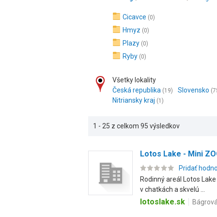
Cicavce
(0)
Hmyz
(0)
Plazy
(0)
Ryby
(0)
Všetky lokality
Česká republika
Slovensko
(19)
(7
Nitriansky kraj
(1)
1 - 25 z celkom 95 výsledkov
Lotos Lake - Mini ZO
Pridať hodn
Rodinný areál Lotos Lake
v chatkách a skvelú ...
lotoslake.sk
Bágrová