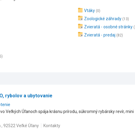
Vtáky
(0)
Zoologické záhrady
(13)
Zvieratá - osobné stránky
Zvieratá - predaj
(82)
5)
O, rybolov a ubytovanie
otenie
 vo Veľkých Úľanoch spája krásnu prírodu, súkromný rybársky revír, mini
 , 92522 Veľké Úľany
Kontakty