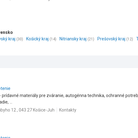
ovensko
vský kraj
Košický kraj
Nitriansky kraj
Prešovský kraj
(30)
(14)
(21)
(12)
otenie
- prídavné materiály pre zváranie, autogénna technika, ochranné potreby
ie, ...
ubyho 12 , 043 27 Košice-Juh
Kontakty