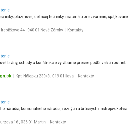
otenie
techniky, plazmovej deliacej techniky, materiálu pre zváranie, spájkovan
Hrebíčkova 44 , 940 01 Nové Zámky
Kontakty
otenie
vové brány, schody a konštrukcie vyrábame presne podľa vašich potrieb.
.
gn.sk
Kpt. Nálepku 239/8 , 019 01 Ilava
Kontakty
otenie
ého náradia, komunálneho náradia, rezných a brúsnych nástrojov, kotviac
urzova 16 , 036 01 Martin
Kontakty