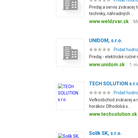
Pridať hodn
Predaj a servis zváracej 
techniky, náhradných ...
www.weldzvar.sk
Me
UNIDOM, s.r.o.
Pridať hodn
Predaj - elektrické ručné 
www.unidom.sk
1. m
TECH SOLUTION s.r.o
Pridať hodn
Veľkoobchod zváracej a re
horákov. Dlhodobá s...
www.techsolution.sk
Solík SK, s.r.o.