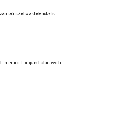
aj zámočníckeho a dielenského
ieb, meradiel, propán butánových