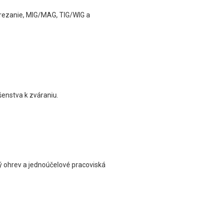
 rezanie, MIG/MAG, TIG/WIG a
šenstva k zváraniu.
ý ohrev a jednoúčelové pracoviská