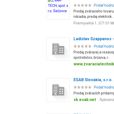
Pridať hodn
Predaj zváracieho tovaru
náradia, predaj elektrick...
Priemyselná 1 , 071 01 M
Ladislav Szappanos
Pridať hodn
Predaj zváracej a rezace
spotrebičov, brúsiva, r...
www.zvaraciatechni
ESAB Slovakia, s.r.o.
Pridať hodn
Predaj zváracích prídavný
sk.esab.net
Rybničná