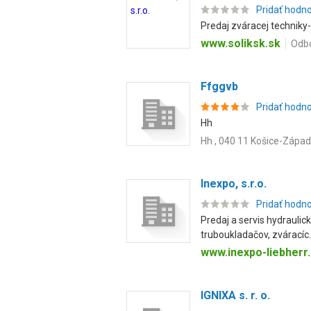
Pridať hodn
Predaj zváracej techniky-
www.soliksk.sk
Odbo
Ffggvb
Pridať hodn
Hh
Hh , 040 11 Košice-Západ
Inexpo, s.r.o.
Pridať hodn
Predaj a servis hydrauli
truboukladačov, zváracíc..
www.inexpo-liebherr
IGNIXA s. r. o.