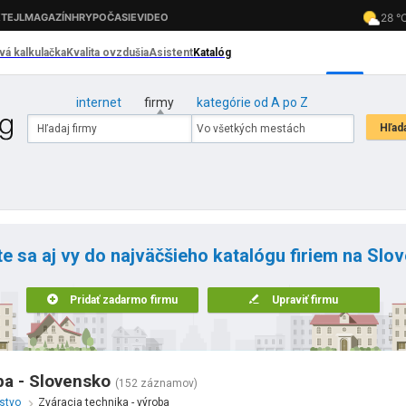
internet
firmy
kategórie od A po Z
te sa aj vy do najväčšieho katalógu firiem na Slo
Pridať zadarmo firmu
Upraviť firmu
ba - Slovensko
(152 záznamov)
rstvo
Zváracia technika - výroba