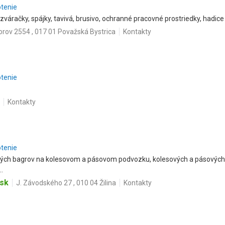
otenie
zváračky, spájky, tavivá, brusivo, ochranné pracovné prostriedky, hadice
rov 2554 , 017 01 Považská Bystrica
Kontakty
otenie
Kontakty
otenie
ckých bagrov na kolesovom a pásovom podvozku, kolesových a pásových 
.
.sk
J. Závodského 27 , 010 04 Žilina
Kontakty