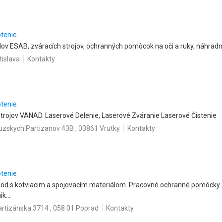
otenie
lov ESAB, zváracích strojov, ochranných pomôcok na oči a ruky, náhradn
tislava
Kontakty
otenie
 strojov VANAD. Laserové Delenie, Laserové Zváranie Laserové Čistenie
uzskych Partizanov 43B , 03861 Vrutky
Kontakty
otenie
d s kotviacim a spojovacím materiálom. Pracovné ochranné pomôcky. El
k...
artizánska 3714 , 058 01 Poprad
Kontakty