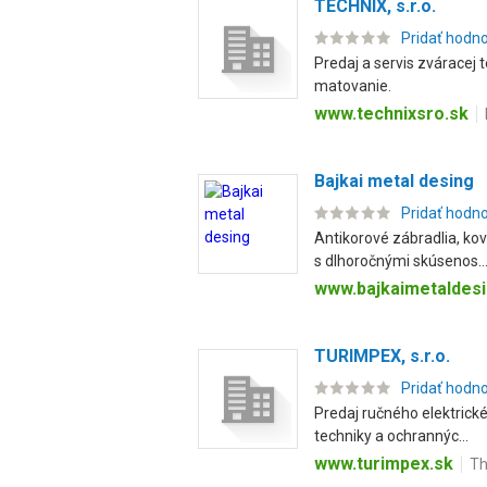
TECHNIX, s.r.o.
Pridať hodn
Predaj a servis zváracej 
matovanie.
www.technixsro.sk
Bajkai metal desing
Pridať hodn
Antikorové zábradlia, ko
s dlhoročnými skúsenos..
www.bajkaimetaldesi
TURIMPEX, s.r.o.
Pridať hodn
Predaj ručného elektrick
techniky a ochrannýc...
www.turimpex.sk
Th