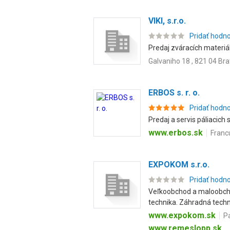
VIKI, s.r.o.
Pridať hodn
Predaj zváracích materiá
Galvaniho 18 , 821 04 Bra
ERBOS s. r. o.
Pridať hodn
Predaj a servis páliacich
www.erbos.sk
Franc
EXPOKOM s.r.o.
Pridať hodn
Veľkoobchod a maloobcho
technika. Záhradná techni
www.expokom.sk
P
www.remeslopp.sk