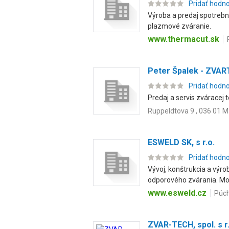
Pridať hodn
Výroba a predaj spotrebn
plazmové zváranie.
www.thermacut.sk
Peter Špalek - ZVA
Pridať hodn
Predaj a servis zváracej 
Ruppeldtova 9 , 036 01 M
ESWELD SK, s r.o.
Pridať hodn
Vývoj, konštrukcia a výr
odporového zvárania. Mo.
www.esweld.cz
Púch
ZVAR-TECH, spol. s r