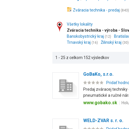
Zváracia technika - predaj
(843)
Všetky lokality
Zváracia technika - výroba - Sl
Banskobystrický kraj
Bratisla
(12)
Trnavský kraj
Žilinský kraj
(16)
(30)
1 - 25 z celkom 152 výsledkov
GoBaKo, s.r.o.
Pridať hodn
Predaj zváracej techniky 
pneumatické a ručné nárad
www.gobako.sk
Hol
WELD-ZVAR s. r. o.