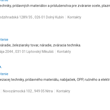
otenie
techniky, prídavných materiálov a príslušenstva pre zváranie ocele, pl
dzihradská 1289/35 , 026 01 Dolný Kubín
Kontakty
otenie
náradie, železiarsky tovar, náradie, zváracia technika.
ája 2044 , 031 01 Liptovský Mikuláš
Kontakty
.
otenie
zacej techniky, prídavného materiálu, nabíjačiek, OPP, ručného a elektr
Novozámocká 102 , 949 05 Nitra
Kontakty