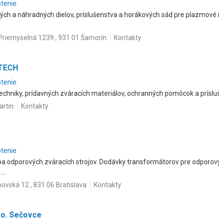
otenie
ých a náhradných dielov, príslušenstva a horákových sád pre plazmové
Priemyselná 1239 , 931 01 Šamorín
Kontakty
RTECH
otenie
techniky, prídavných zváracích materiálov, ochranných pomôcok a príslu
artin
Kontakty
otenie
oba odporových zváracích strojov. Dodávky transformátorov pre odporov
..
ovská 12 , 831 06 Bratislava
Kontakty
.o. Sečovce