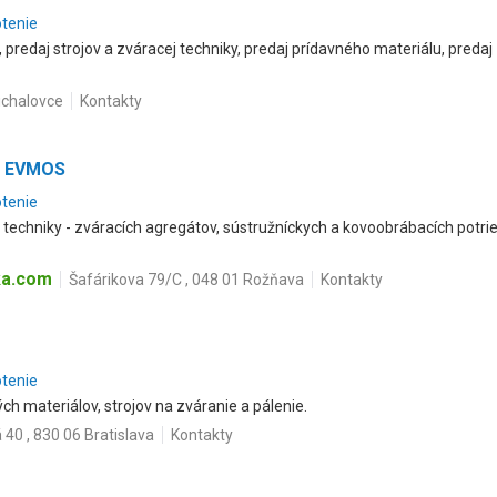
otenie
, predaj strojov a zváracej techniky, predaj prídavného materiálu, pred
ichalovce
Kontakty
 - EVMOS
otenie
j techniky - zváracích agregátov, sústružníckych a kovoobrábacích potr
ka.com
Šafárikova 79/C , 048 01 Rožňava
Kontakty
otenie
ch materiálov, strojov na zváranie a pálenie.
 40 , 830 06 Bratislava
Kontakty