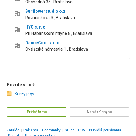
Obchodná 35 , Bratislava
Sunflowerstudio o.z.
Rovniankova 3 , Bratislava
HYC s. r. o.
Pri Habánskom mlyne 8 , Bratislava
DanceCool s. r. o.
Ovsištské námestie 1 , Bratislava
Pozrite si tiež:
Kurzy jogy
Pridať firmu
Nahlásiť chybu
Katalóg
|
Reklama
|
Podmienky
|
GDPR
|
DSA
|
Pravidlá používania
|
Kontakt
|
Nastavenie súkromia