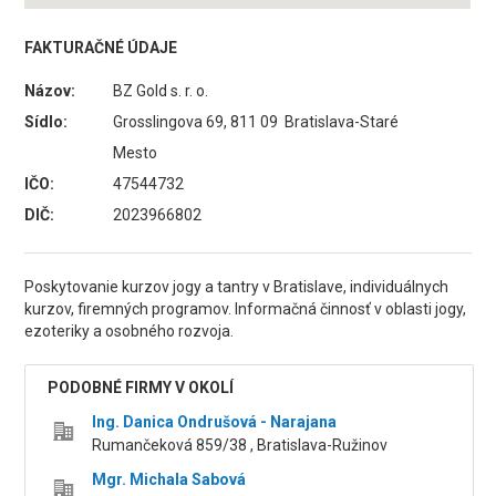
FAKTURAČNÉ ÚDAJE
Názov:
BZ Gold s. r. o.
Sídlo:
Grosslingova 69, 811 09 Bratislava-Staré
Mesto
IČO:
47544732
DIČ:
2023966802
Poskytovanie kurzov jogy a tantry v Bratislave, individuálnych
kurzov, firemných programov. Informačná činnosť v oblasti jogy,
ezoteriky a osobného rozvoja.
PODOBNÉ FIRMY V OKOLÍ
Ing. Danica Ondrušová - Narajana
Rumančeková 859/38 , Bratislava-Ružinov
Mgr. Michala Sabová