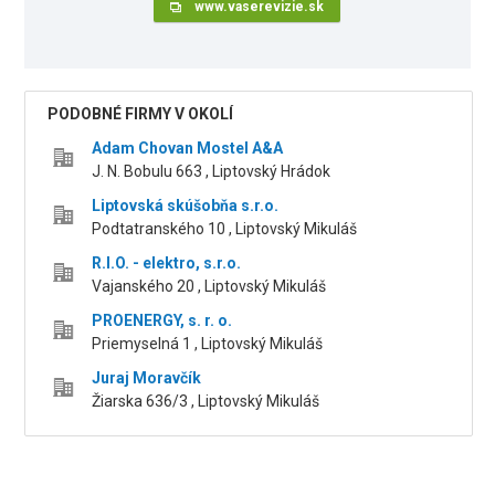
www.vaserevizie.sk
PODOBNÉ FIRMY V OKOLÍ
Adam Chovan Mostel A&A
J. N. Bobulu 663 , Liptovský Hrádok
Liptovská skúšobňa s.r.o.
Podtatranského 10 , Liptovský Mikuláš
R.I.O. - elektro, s.r.o.
Vajanského 20 , Liptovský Mikuláš
PROENERGY, s. r. o.
Priemyselná 1 , Liptovský Mikuláš
Juraj Moravčík
Žiarska 636/3 , Liptovský Mikuláš