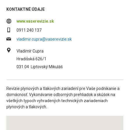
KONTAKTNÉ ÚDAJE
www.vaserevizie.sk
0911 240 137
vladimir.cupra@vaserevizie.sk
Vladimír Cupra
Hradišská 626/1
031 04
Liptovský Mikuláš
Revízie plynových a tlakových zariadení pre Vaše podnikanie a
domácnosť. Vykonávanie odborných prehliadok a skúšok na
všetkých typoch vyhradených technických zariadeniach
plynových a tlakových.