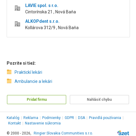
LAVIE spol. s r.o.
Cintorínska 21 , Nová Baňa
ALKOPdent s.r.o.
Kollárova 312/9 , Nová Baňa
Pozrite si tiež:
Praktickí lekári
Ambulancie a lekári
Pridať firmu
Nahlásiť chybu
Katalóg
|
Reklama
|
Podmienky
|
GDPR
|
DSA
|
Pravidlá používania
|
Kontakt
|
Nastavenie súkromia
© 2000 - 2026,
Ringier Slovakia Communities s.r.o.