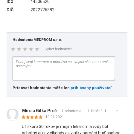
IČO:
44506520
DIČ:
2022776382
Hodnotenia MEDPROM s.r.o.
vyber hodnotenie
Pridávať hodnotenie môže len
prihlásený používateľ
.
Miro a Gitka Preč.
Hodnotenia: 1
Užitočné:
1
10.01.2021
Už skoro 30 rokov je mojím lekárom a vždy bol
ochotný aj cez víkendy a sviatky pomôcť buď osobne