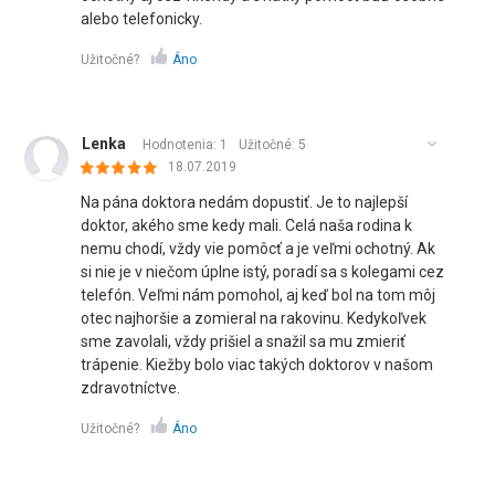
alebo telefonicky.
Užitočné?
Áno
Lenka
Hodnotenia: 1
Užitočné:
5
18.07.2019
Na pána doktora nedám dopustiť. Je to najlepší
doktor, akého sme kedy mali. Celá naša rodina k
nemu chodí, vždy vie pomôcť a je veľmi ochotný. Ak
si nie je v niečom úplne istý, poradí sa s kolegami cez
telefón. Veľmi nám pomohol, aj keď bol na tom môj
otec najhoršie a zomieral na rakovinu. Kedykoľvek
sme zavolali, vždy prišiel a snažil sa mu zmieriť
trápenie. Kiežby bolo viac takých doktorov v našom
zdravotníctve.
Užitočné?
Áno