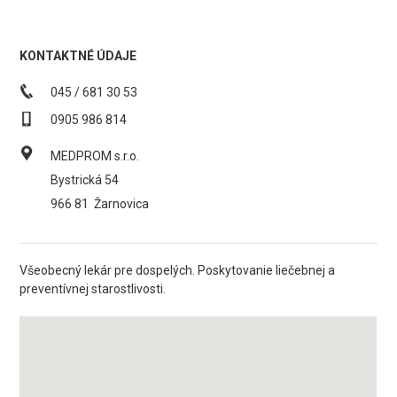
KONTAKTNÉ ÚDAJE
045 / 681 30 53
0905 986 814
MEDPROM s.r.o.
Bystrická 54
966 81
Žarnovica
Všeobecný lekár pre dospelých. Poskytovanie liečebnej a
preventívnej starostlivosti.