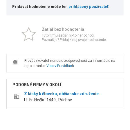
Pridávať hodnotenie môže len
prihlásený používateľ
.
Zatiaľ bez hodnotenia
Túto firmu zatiaľ nikto nehodnotil.
Poznáš ju? Pridaj k nej svoje hodnotenie.
Prevádzkovateľ nenesie zodpovednosť za informácie na
tejto stránke.
Viac v Pravidlách
PODOBNÉ FIRMY V OKOLÍ
Z lásky k človeku, občianske združenie
Ul. Fr. Hečku 1449 , Púchov