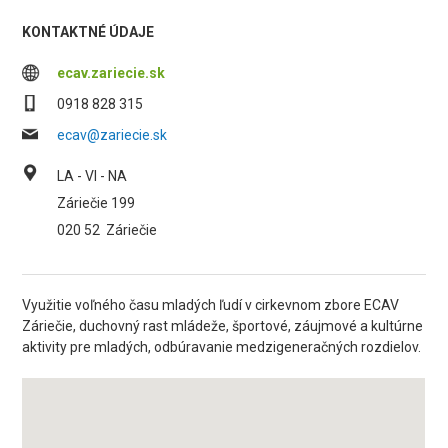
KONTAKTNÉ ÚDAJE
ecav.zariecie.sk
0918 828 315
ecav@zariecie.sk
LA - VI - NA
Záriečie 199
020 52
Záriečie
Využitie voľného času mladých ľudí v cirkevnom zbore ECAV
Záriečie, duchovný rast mládeže, športové, záujmové a kultúrne
aktivity pre mladých, odbúravanie medzigeneračných rozdielov.