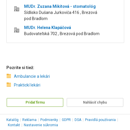
MUDr. Zuzana Mikitová - stomatológ
Sídlisko Dušana Jurkoviča 416 , Brezová
pod Bradlom
MUDr. Helena Klapáčová
Budovateľská 702 , Brezová pod Bradlom
Pozrite si tiež:
Ambulancie a lekári
Praktickí lekári
Pridať firmu
Nahlásiť chybu
Katalóg
|
Reklama
|
Podmienky
|
GDPR
|
DSA
|
Pravidlá používania
|
Kontakt
|
Nastavenie súkromia