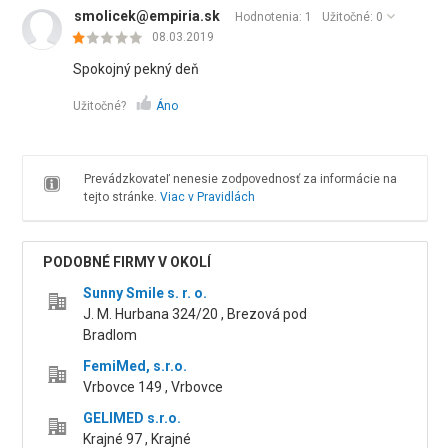
smolicek@empiria.sk
Hodnotenia: 1
Užitočné:
0
08.03.2019
Spokojný pekný deň
Užitočné?
Áno
Prevádzkovateľ nenesie zodpovednosť za informácie na
tejto stránke.
Viac v Pravidlách
PODOBNÉ FIRMY V OKOLÍ
Sunny Smile s. r. o.
J. M. Hurbana 324/20 , Brezová pod
Bradlom
FemiMed, s.r.o.
Vrbovce 149 , Vrbovce
GELIMED s.r.o.
Krajné 97 , Krajné